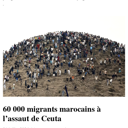
Lire la suite »
60 000 migrants marocains à
l’assaut de Ceuta