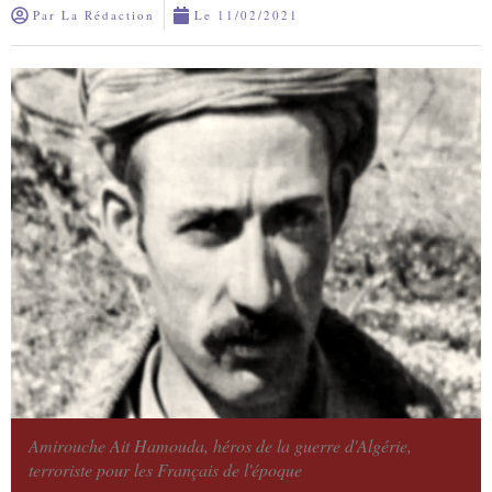
Par
La Rédaction
Le
11/02/2021
Amirouche Ait Hamouda, héros de la guerre d'Algérie,
terroriste pour les Français de l'époque