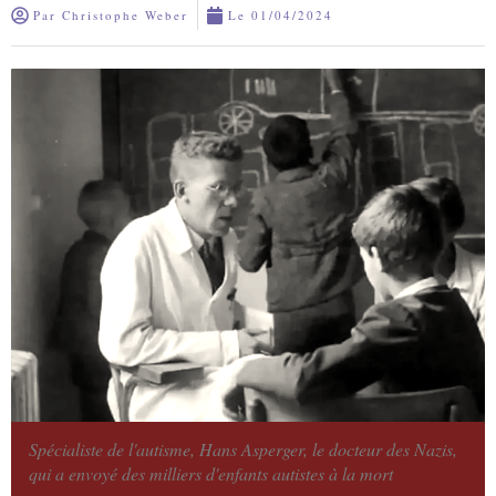
Par
Christophe Weber
Le
01/04/2024
Spécialiste de l'autisme, Hans Asperger, le docteur des Nazis,
qui a envoyé des milliers d'enfants autistes à la mort