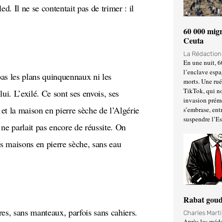
ed. Il ne se contentait pas de trimer : il
60 000 migr
Ceuta
La Rédactio
En une nuit, 6
l’enclave espa
morts. Une ru
TikTok, qui no
lui. L’exilé. Ce sont ses envois, ses
invasion prém
 et la maison en pierre sèche de l’Algérie
s’embrase, entr
suspendre l’E
ne parlait pas encore de réussite. On
des maisons en pierre sèche, sans eau
Rabat goud
Charles Mart
Après les méda