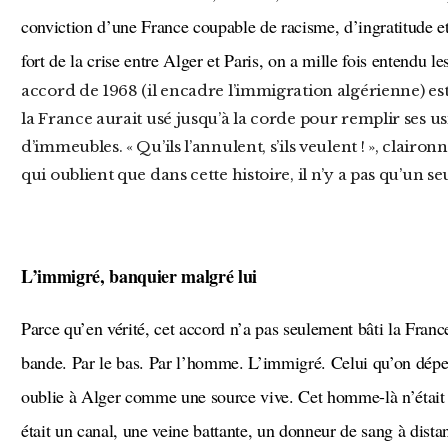
conviction d’une France coupable de racisme, d’ingratitude et
fort de la crise entre Alger et Paris, on a mille fois entendu 
accord de 1968 (il encadre l’immigration algérienne) est 
la France aurait usé jusqu’à la corde pour remplir ses us
d’immeubles. « Qu’ils l’annulent, s’ils veulent ! », clairo
qui oublient que dans cette histoire, il n’y a pas qu’un seu
L’immigré, banquier malgré lui
Parce qu’en vérité, cet accord n’a pas seulement bâti la France. Il a aussi reconstruit l’Algérie. Par la
bande. Par le bas. Par l’homme. L’immigré. Celui qu’on dépe
oublie à Alger comme une source vive. Cet homme-là n’était 
était un canal, une veine battante, un donneur de sang à dista