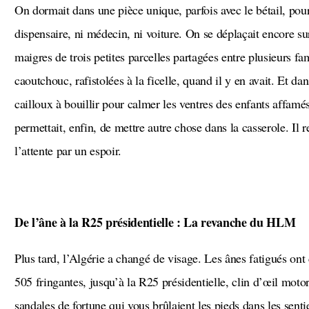
On dormait dans une pièce unique, parfois avec le bétail, pour 
dispensaire, ni médecin, ni voiture. On se déplaçait encore sur
maigres de trois petites parcelles partagées entre plusieurs fa
caoutchouc, rafistolées à la ficelle, quand il y en avait. Et da
cailloux à bouillir pour calmer les ventres des enfants affamé
permettait, enfin, de mettre autre chose dans la casserole. Il r
l’attente par un espoir.
De l’âne à la R25 présidentielle : La revanche du HLM
Plus tard, l’Algérie a changé de visage. Les ânes fatigués ont cédé la place aux 404 rutilantes, puis aux
505 fringantes, jusqu’à la R25 présidentielle, clin d’œil moto
sandales de fortune qui vous brûlaient les pieds dans les senti