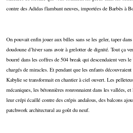
contre des Adidas flambant neuves, importées de Barbès à B
On pouvait enfin jouer aux billes sans se les geler, taper dans un vrai ballon en cuir, porter une
doudoune d’hiver sans avoir à grelotter de dignité. Tout ça ven
bourré dans les coffres de 504 break qui descendaient vers l
chargés de miracles. Et pendant que les enfants découvraien
Kabylie se transformait en chantier à ciel ouvert. Les pellet
mécaniques, les bétonnières ronronnaient dans les vallées, e
leur crépi écaillé contre des crépis andalous, des balcons ajo
patchwork architectural au goût du neuf.