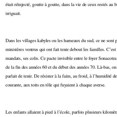
était réinjecté, goutte à goutte, dans la vie de ceux restés au bl
irriguait.
Dans les villages kabyles ou les hameaux du sud, ce ne sont pas les plans quinquennaux ni les
ministères ventrus qui ont fait tenir debout les familles. C’est 
mandats, ses colis. Ce pacte invisible entre le foyer Sonacotra
de la fin des années 60 et du début des années 70. Là-bas, on 
parlait de tenir. De résister à la faim, au froid, à l’humidité 
courante, aux toits en tôle qui fuyaient à chaque averse.
Les enfants allaient à pied à l’école, parfois plusieurs kilomètres, sans manteaux, parfois sans cahiers.