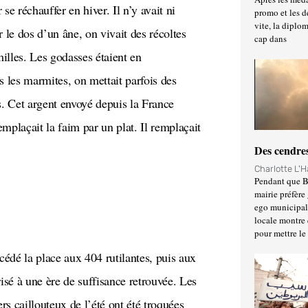
se réchauffer en hiver. Il n’y avait ni
promo et les d
vite, la diplo
 le dos d’un âne, on vivait des récoltes
cap dans
milles. Les godasses étaient en
ns les marmites, on mettait parfois des
s. Cet argent envoyé depuis la France
emplaçait la faim par un plat. Il remplaçait
Des cendres
Charlotte L'
Pendant que Ba
mairie préfère 
ego municipal 
locale montre 
pour mettre le
risé à une ère de suffisance retrouvée. Les
ers caillouteux de l’été ont été troquées