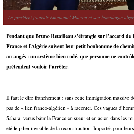
Le-president-francais-Emmanuel-Macron-et-son-homologue-alger
Pendant que Bruno Retailleau s’étrangle sur l’accord de 1968, les transferts d’argent entre la
France et l’Algérie suivent leur petit bonhomme de chemin.
arrangés : un système bien rodé, que personne ne contrô
prétendent vouloir l’arrêter.
Il faut le dire franchement : sans cette immigration massive des années 60, pas de sujet, pas d’histoire,
pas de « lien franco-algérien » à raconter. Ces vagues d’hom
Sahara, venus bâtir la France en sueur et en acier, dans les min
été le pilier invisible de la reconstruction. Importés pour leur