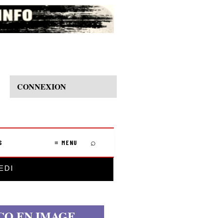
CONNEXION
⌕
S
≡ MENU
EDI
CO EN IMAGE