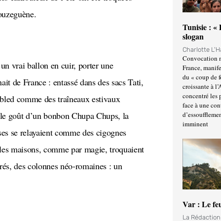
ouzeguène.
Tunisie : «
slogan
Charlotte L'
Convocation m
France, manife
du « coup de 
ait de France : entassé dans des sacs Tati,
croissante à l’
concentré les p
e bled comme des traîneaux estivaux
face à une cont
t le goût d’un bonbon Chupa Chups, la
d’essoufflemen
imminent
euses se relayaient comme des cigognes
t les maisons, comme par magie, troquaient
urés, des colonnes néo-romaines : un
Var : Le fe
La Rédactio