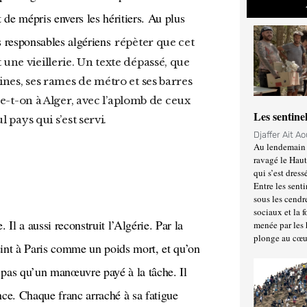
 de mépris envers les héritiers. Au plus
les responsables algériens
répèter que cet
une vieillerie. Un texte dépassé, que
ines, ses rames de métro et ses barres
nne-t-on à Alger, avec l’aplomb de ceux
Les sentine
l pays qui s’est servi.
Djaffer Ait A
Au lendemain 
ravagé le Haut
qui s’est dress
Entre les senti
sous les cendr
sociaux et la 
menée par les 
plonge au cœu
int à Paris comme un poids mort, et qu’on
pas qu’un manœuvre payé à la tâche. Il
nce. Chaque franc arraché à sa fatigue