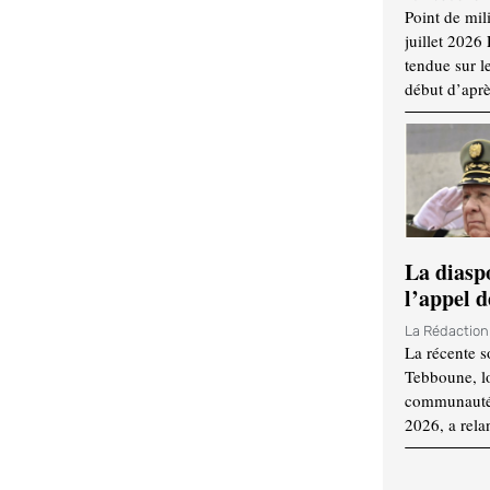
Point de mil
juillet 2026
tendue sur l
début d’aprè
La diasp
l’appel d
La Rédactio
La récente s
Tebboune, lo
communauté n
2026, a rela