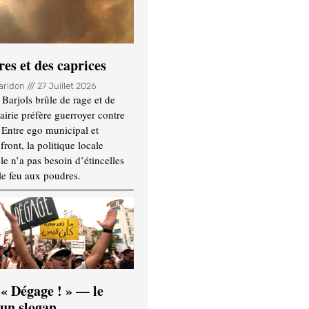
es et des caprices
Haridon
27 Juillet 2026
Barjols brûle de rage et de
mairie préfère guerroyer contre
. Entre ego municipal et
ront, la politique locale
le n’a pas besoin d’étincelles
le feu aux poudres.
 « Dégage ! » — le
’un slogan