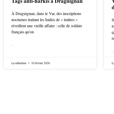
Tags anti-harkis à Draguignan
d
À Draguignan, dans le Var, des inscriptions
nocturnes traitant les harkis de « traîtres »
S
réveillent une vieille affaire : celle de soldats
n
français qu’on
q
r
LIRE LA SUITE
LIRE LA SUITE
La rédaction
10 février 2026
L