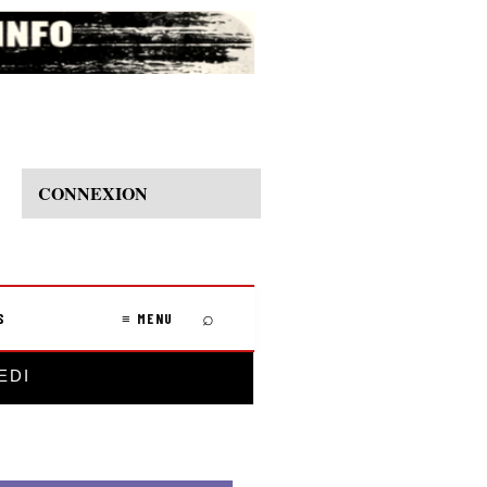
CONNEXION
⌕
S
≡ MENU
EDI