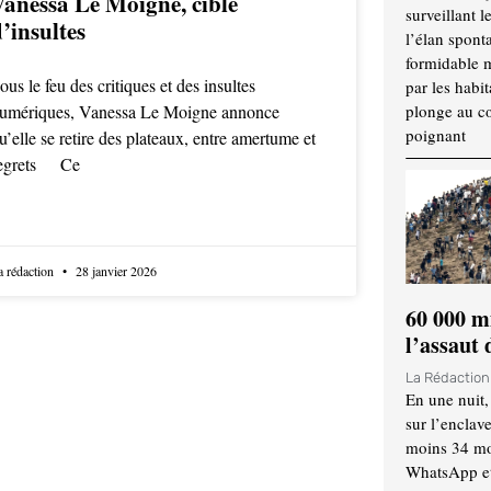
Vanessa Le Moigne, cible
surveillant l
’insultes
l’élan spont
formidable 
ous le feu des critiques et des insultes
par les habit
umériques, Vanessa Le Moigne annonce
plonge au cœ
poignant
u’elle se retire des plateaux, entre amertume et
egrets Ce
a rédaction
28 janvier 2026
60 000 m
l’assaut
La Rédactio
En une nuit,
sur l’enclav
moins 34 mor
WhatsApp et 