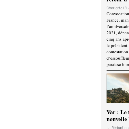
Charlotte L'
Convocation
France, mani
l’anniversai
2021, dépend
cinq ans apr
le président 
contestation 
d’essouffle
paraisse im
Var : Le 
nouvelle 
La Rédactio