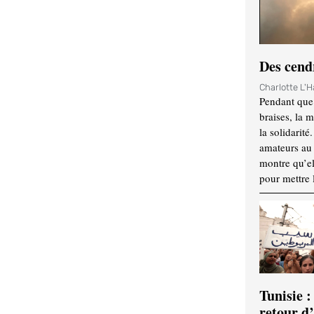
Des cendr
Charlotte L'
Pendant que 
braises, la 
la solidarité
amateurs au f
montre qu’el
pour mettre 
Tunisie :
retour d