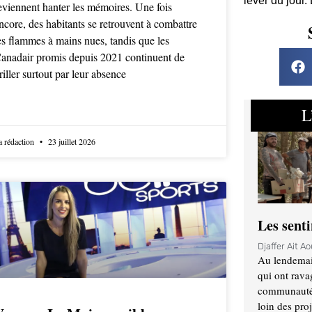
lever du jour.
eviennent hanter les mémoires. Une fois
ncore, des habitants se retrouvent à combattre
es flammes à mains nues, tandis que les
anadair promis depuis 2021 continuent de
riller surtout par leur absence
L
a rédaction
23 juillet 2026
Les sent
Djaffer Ait A
Au lendemai
qui ont rava
communauté q
loin des proj