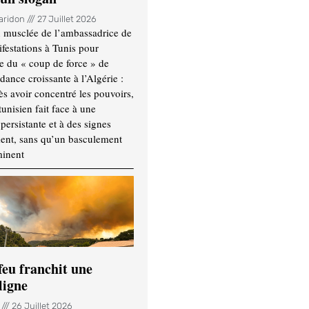
Haridon
27 Juillet 2026
 musclée de l’ambassadrice de
festations à Tunis pour
re du « coup de force » de
ance croissante à l’Algérie :
ès avoir concentré les pouvoirs,
tunisien fait face à une
persistante et à des signes
ment, sans qu’un basculement
minent
feu franchit une
ligne
n
26 Juillet 2026