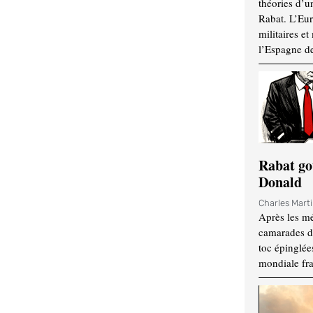
théories d’u
Rabat. L’Eur
militaires e
l’Espagne d
Rabat go
Donald
Charles Mart
Après les mé
camarades d
toc épinglées
mondiale fr