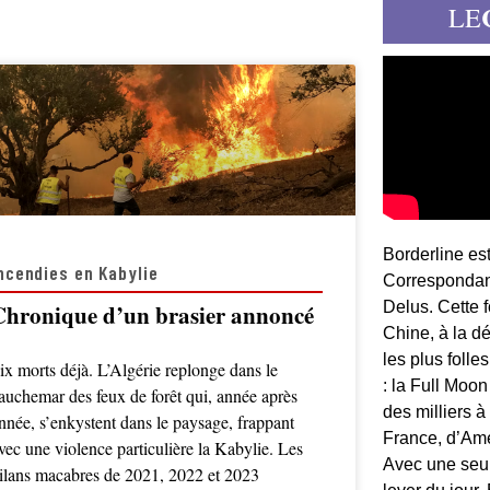
LE
Borderline es
ncendies en Kabylie
Correspondant
Delus. Cette 
Chronique d’un brasier annoncé
Chine, à la d
les plus folle
ix morts déjà. L’Algérie replonge dans le
: la Full Moon
auchemar des feux de forêt qui, année après
des milliers à
nnée, s’enkystent dans le paysage, frappant
France, d’Am
vec une violence particulière la Kabylie. Les
Avec une seule
ilans macabres de 2021, 2022 et 2023