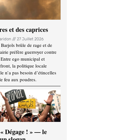
es et des caprices
Haridon
27 Juillet 2026
Barjols brûle de rage et de
mairie préfère guerroyer contre
. Entre ego municipal et
ront, la politique locale
le n’a pas besoin d’étincelles
le feu aux poudres.
 « Dégage ! » — le
’un slogan