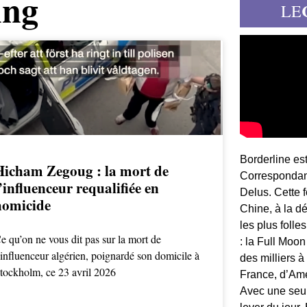
ing
LE
Borderline es
Hicham Zegoug : la mort de
Correspondant
’influenceur requalifiée en
Delus. Cette 
homicide
Chine, à la d
les plus folle
e qu’on ne vous dit pas sur la mort de
: la Full Moon
’influenceur algérien, poignardé son domicile à
des milliers à
tockholm, ce 23 avril 2026
France, d’Am
Avec une seule