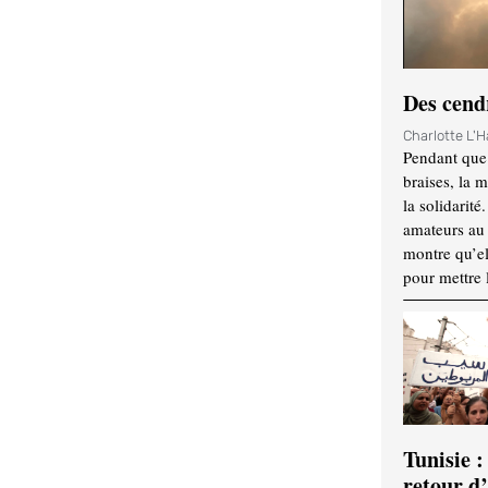
Des cendr
Charlotte L'
Pendant que 
braises, la 
la solidarité
amateurs au f
montre qu’el
pour mettre 
Tunisie :
retour d