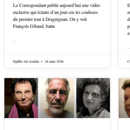
Le Correspondant publie aujourd’hui une vidéo
E
exclusive qui éclaire d’un jour cru les coulisses
m
du premier tour à Draguignan. On y voit
d
François Gibaud, battu
p
a
LIRE LA SUITE
LIRE LA SUITE
Djaffer Ait Aoudia
18 mars 2026
C