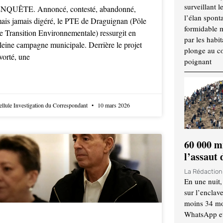
surveillant l
NQUÊTE. Annoncé, contesté, abandonné,
l’élan spont
ais jamais digéré, le PTE de Draguignan (Pôle
formidable 
e Transition Environnementale) ressurgit en
par les habit
leine campagne municipale. Derrière le projet
plonge au cœ
vorté, une
poignant
ellule Investigation du Correspondant
10 mars 2026
60 000 m
l’assaut
La Rédactio
En une nuit,
sur l’enclav
moins 34 mor
WhatsApp et 