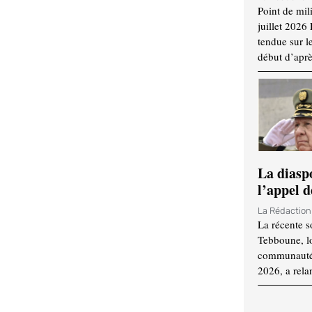
Point de mil
juillet 2026
tendue sur l
début d’aprè
La diasp
l’appel d
La Rédactio
La récente s
Tebboune, lo
communauté n
2026, a rela