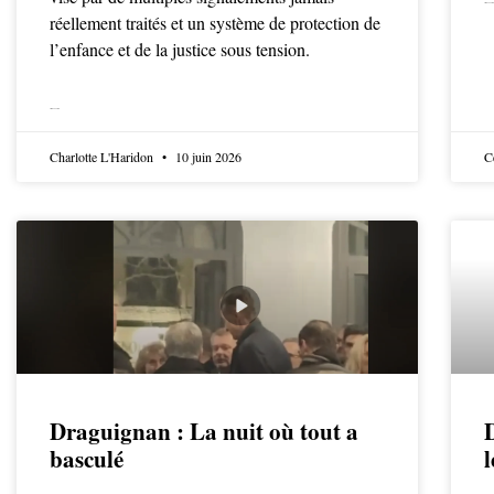
LIRE LA SUITE
réellement traités et un système de protection de
l’enfance et de la justice sous tension.
LIRE LA SUITE
Charlotte L'Haridon
10 juin 2026
C
Draguignan : La nuit où tout a
basculé
l