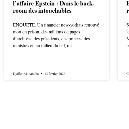
l’affaire Epstein : Dans le back-
room des intouchables
r
ENQUETE. Un financier new-yorkais retrouvé
S
mort en prison, des millions de pages
l
d’archives, des présidents, des princes, des
M
ministres et, au milieu du bal, un
m
LIRE LA SUITE
LIRE LA SUITE
Djaffer Ait Aoudia
13 février 2026
C