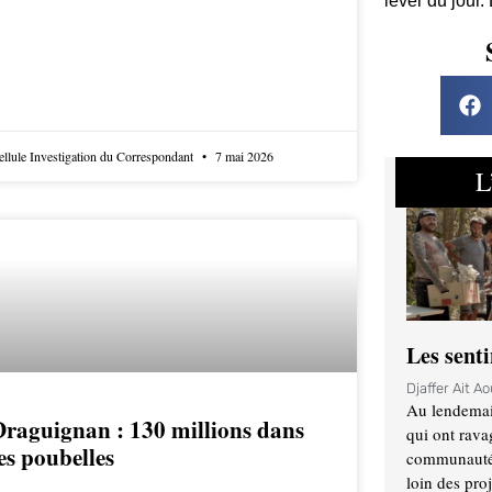
lever du jour.
ellule Investigation du Correspondant
7 mai 2026
L
Les sent
Djaffer Ait A
Au lendemai
Draguignan : 130 millions dans
qui ont rava
es poubelles
communauté q
loin des proj