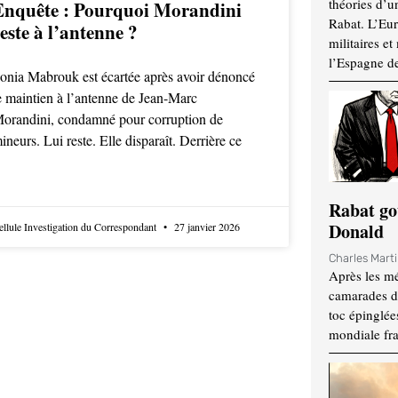
théories d’u
Enquête : Pourquoi Morandini
Rabat. L’Eur
este à l’antenne ?
militaires e
l’Espagne d
onia Mabrouk est écartée après avoir dénoncé
e maintien à l’antenne de Jean-Marc
orandini, condamné pour corruption de
ineurs. Lui reste. Elle disparaît. Derrière ce
Rabat go
Donald
ellule Investigation du Correspondant
27 janvier 2026
Charles Mart
Après les mé
camarades d
toc épinglées
mondiale fr