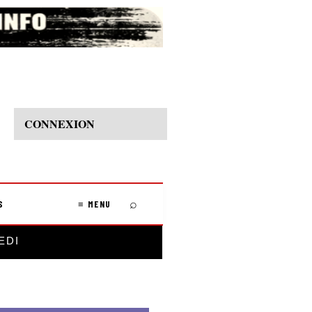
CONNEXION
⌕
S
≡ MENU
EDI