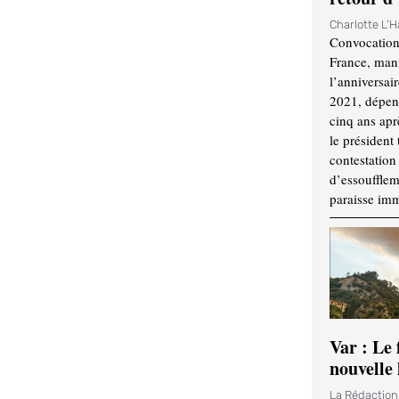
Charlotte L'
Convocation
France, mani
l’anniversai
2021, dépend
cinq ans apr
le président 
contestation 
d’essouffle
paraisse im
Var : Le 
nouvelle 
La Rédactio