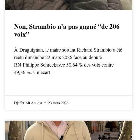
Non, Strambio n’a pas gagné “de 206
voix”
À Draguignan, le maire sortant Richard Strambio a été
réélu dimanche 22 mars 2026 face au député
RN Philippe Schreckavec 50,64 % des voix contre
49,36 %. Un écart
LIRE LA SUITE
Djaffer Ait Aoudia
23 mars 2026