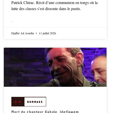
Patrick Chirac. Récit d’une communion en tongs où la
lutte des classes s’est dissoute dans le pastis.
LIRE LA SUITE
Djaffer Ait Aoudia
11 juillet 2026
★★
HOMMAGE
Mort du chanteur Kabyle, Ideflawem