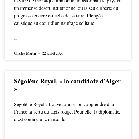
mesure de monarque immobile, transformant le pays en
un immense désert institutionnel où la seule liberté qui
progresse encore est celle de se taire. Plongée
caustique au cœur d’un naufrage solitaire.
LIRE LA SUITE
Charles Martin
22 juillet 2026
Ségolène Royal, « la candidate d’Alger
»
Ségolène Royal a trouvé sa mission : apprendre à la
France la vertu du tapis rouge. Pour elle, la diplomatie,
c’est comme une danse de
LIRE LA SUITE