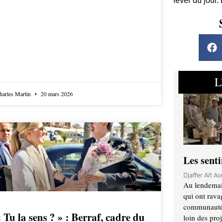
lever du jour.
L
harles Martin
20 mars 2026
Les sent
Djaffer Ait A
Au lendemai
qui ont rava
communauté q
 Tu la sens ? » : Berraf, cadre du
loin des proj