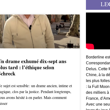
LE
Borderline es
Un drame exhumé dix-sept ans
Correspondant
lus tard : l’éthique selon
Delus. Cette 
Schreck
Chine, à la d
les plus folle
e sujet est sensible : un drame ancien, intime et
: la Full Moon
ragique, clos par la justice. Pendant longtemps,
des milliers à
ous avons hésité à en parler. Mais comment
France, d’Am
aisser
Avec une seule