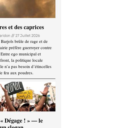
es et des caprices
Haridon
27 Juillet 2026
Barjols brûle de rage et de
mairie préfère guerroyer contre
. Entre ego municipal et
ront, la politique locale
le n’a pas besoin d’étincelles
le feu aux poudres.
 « Dégage ! » — le
’un slogan