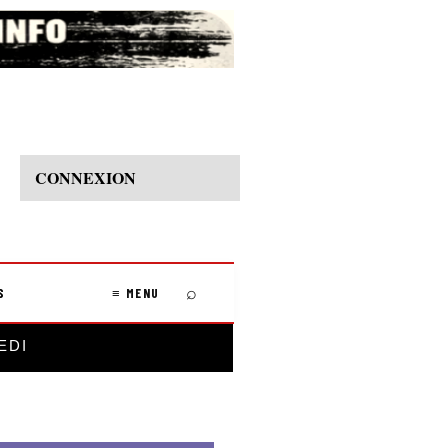
CONNEXION
⌕
S
≡ MENU
EDI