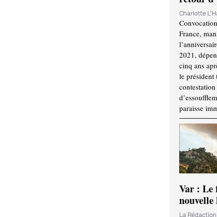
Charlotte L'
Convocation
France, mani
l’anniversai
2021, dépend
cinq ans apr
le président 
contestation 
d’essouffle
paraisse im
Var : Le 
nouvelle 
La Rédactio