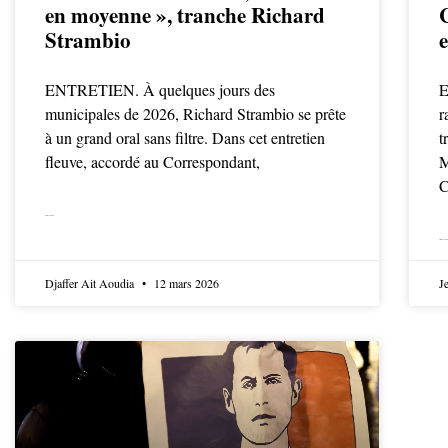
en moyenne », tranche Richard
Strambio
ENTRETIEN. À quelques jours des
E
municipales de 2026, Richard Strambio se prête
r
à un grand oral sans filtre. Dans cet entretien
t
fleuve, accordé au Correspondant,
M
C
LIRE LA SUITE
LIRE LA SUITE
Djaffer Ait Aoudia
12 mars 2026
J