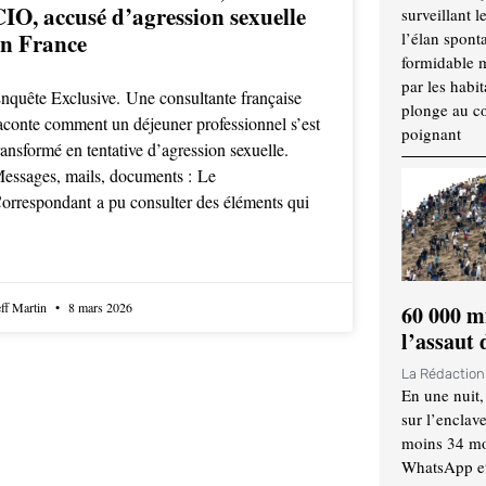
CIO, accusé d’agression sexuelle
surveillant l
en France
l’élan spont
formidable 
par les habit
nquête Exclusive. Une consultante française
plonge au cœ
aconte comment un déjeuner professionnel s’est
poignant
ransformé en tentative d’agression sexuelle.
essages, mails, documents : Le
orrespondant a pu consulter des éléments qui
eff Martin
8 mars 2026
60 000 m
l’assaut
La Rédactio
En une nuit,
sur l’enclav
moins 34 mor
WhatsApp et 