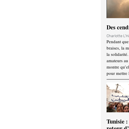
Des cendr
Charlotte L'
Pendant que 
braises, la 
la solidarité
amateurs au f
montre qu’el
pour mettre 
Tunisie :
retour d