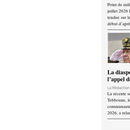
Point de mil
juillet 2026
tendue sur l
début d’aprè
La diasp
l’appel d
La Rédactio
La récente s
Tebboune, lo
communauté n
2026, a rela