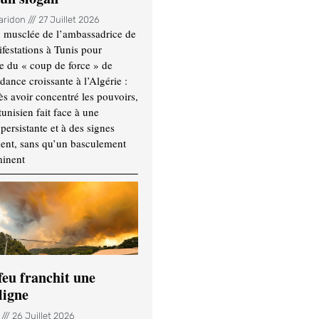
Haridon
27 Juillet 2026
 musclée de l’ambassadrice de
festations à Tunis pour
re du « coup de force » de
ance croissante à l’Algérie :
ès avoir concentré les pouvoirs,
tunisien fait face à une
persistante et à des signes
ment, sans qu’un basculement
minent
feu franchit une
ligne
n
26 Juillet 2026