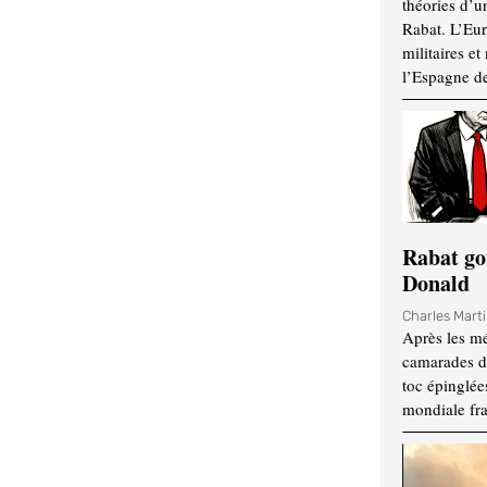
théories d’u
Rabat. L’Eur
militaires e
l’Espagne d
Rabat go
Donald
Charles Mart
Après les mé
camarades d
toc épinglées
mondiale fr