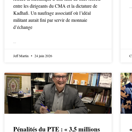
entre les dirigeants du CMA et la dictature de
LIRE LA SUITE
Kadhafi. Un naufrage associatif où l’idéal
militant aurait fini par servir de monnaie
d’échange
LIRE LA SUITE
Jeff Martin
24 juin 2026
C
Pénalités du PTE : « 3,5 millions
«