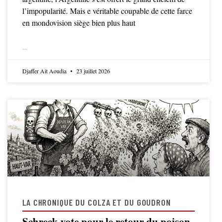
l’impopularité. Mais e véritable coupable de cette farce
en mondovision siège bien plus haut
LIRE LA SUITE
Djaffer Ait Aoudia
23 juillet 2026
LA CHRONIQUE DU COLZA ET DU GOUDRON
Schreck vote pour le retour du poison