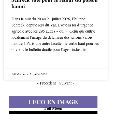
banni
Dans la nuit du 20 au 21 juillet 2026, Philippe
Schreck, député RN du Var, a voté la loi d’urgence
agricole avec les 295 autres « oui ». Celui qui cultive
localement l’image du défenseur des terroirs varois
montre à Paris une autre facette : le verbe haut pour les
oliviers, le bulletin docile pour l’agro-industrie.
LIRE LA SUITE
Jeff Martin
21 juillet 2026
« Précédent
Suivant »
CO EN IMAGE
LE
Full Moon