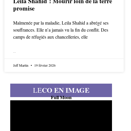
Leila Shahid : Mourir loin de la terre
promise
Malmenée par la maladie, Leila Shahid a abrégé ses
souffrances. Elle n’a jamais vu la fin du conflit. Des
camps de réfugiés aux chancelleries, elle
LIRE LA SUITE
Jeff Martin
19 février 2026
CO EN IMAGE
LE
Full Moon