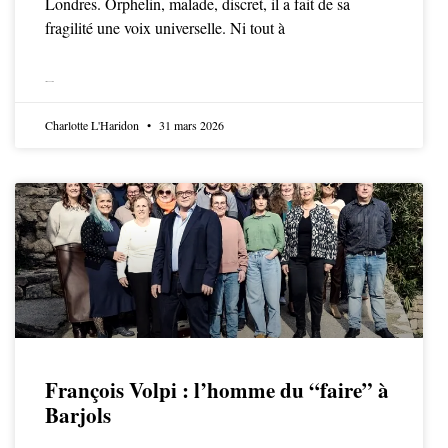
Londres. Orphelin, malade, discret, il a fait de sa
fragilité une voix universelle. Ni tout à
LIRE LA SUITE
Charlotte L'Haridon
31 mars 2026
François Volpi : l’homme du “faire” à
Barjols