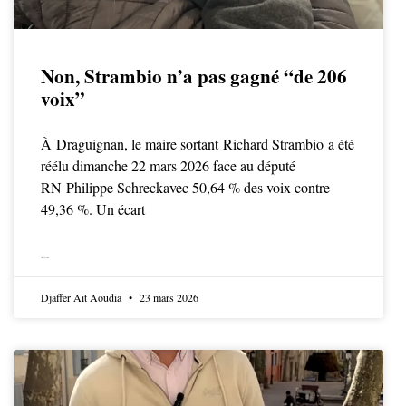
Non, Strambio n’a pas gagné “de 206
voix”
À Draguignan, le maire sortant Richard Strambio a été
réélu dimanche 22 mars 2026 face au député
RN Philippe Schreckavec 50,64 % des voix contre
49,36 %. Un écart
LIRE LA SUITE
Djaffer Ait Aoudia
23 mars 2026