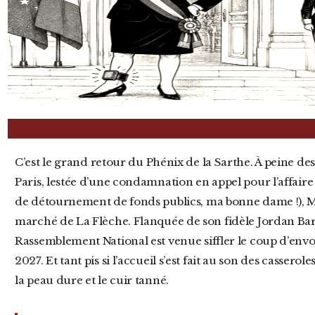
C’est le grand retour du Phénix de la Sarthe. À peine descendue des marches du tribunal de
Paris, lestée d’une condamnation en appel pour l’affaire
de détournement de fonds publics, ma bonne dame !), Ma
marché de La Flèche. Flanquée de son fidèle Jordan Barde
Rassemblement National est venue siffler le coup d’env
2027. Et tant pis si l’accueil s’est fait au son des casserol
la peau dure et le cuir tanné.