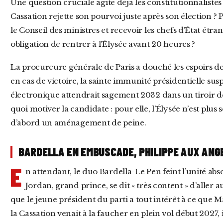
Une question cruciale agite déjà les constitutionnalistes de comptoir : que se passe-t-il si la
Cassation rejette son pourvoi juste après son élection ?
le Conseil des ministres et recevoir les chefs d’État étran
obligation de rentrer à l’Élysée avant 20 heures ?
La procureure générale de Paris a douché les espoirs des amateurs de vaudeville juridique :
en cas de victoire, la sainte immunité présidentielle sus
électronique attendrait sagement 2032 dans un tiroir de 
quoi motiver la candidate : pour elle, l’Élysée n’est plus
d’abord un aménagement de peine.
BARDELLA EN EMBUSCADE, PHILIPPE AUX ANG
E
n attendant, le duo Bardella-Le Pen feint l’unité abs
Jordan, grand prince, se dit « très content » d’aller 
que le jeune président du parti a tout intérêt à ce que Ma
la Cassation venait à la faucher en plein vol début 2027,