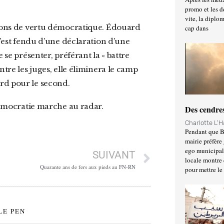
promo et les d
vite, la diplo
cap dans
s’est fendu d’une déclaration d’une
 se présenter, préférant la « battre
ntre les juges, elle éliminera le camp
rd pour le second.
 démocratie marche au radar.
Des cendres
Charlotte L'
Pendant que Ba
mairie préfère 
ego municipal 
SUIVANT
locale montre 
Quarante ans de fers aux pieds au FN-RN
pour mettre le
LE PEN