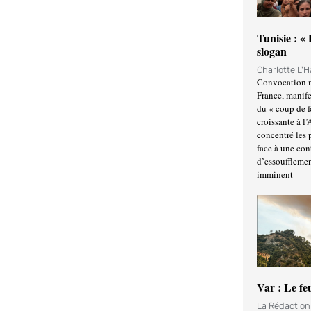
Tunisie : «
slogan
Charlotte L'
Convocation m
France, manife
du « coup de 
croissante à l’
concentré les p
face à une cont
d’essoufflemen
imminent
Var : Le fe
La Rédactio