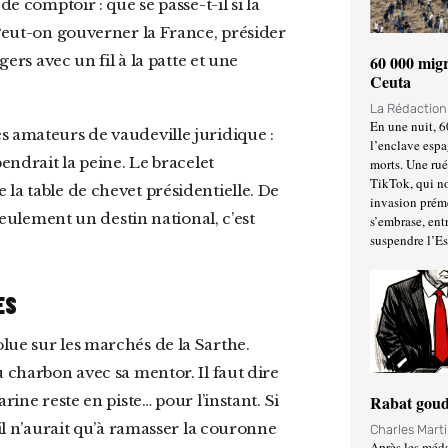
 Peut-on gouverner la France, présider
60 000 migr
gers avec un fil à la patte et une
Ceuta
La Rédactio
En une nuit, 6
l’enclave espa
pendrait la peine. Le bracelet
morts. Une ru
TikTok, qui no
la table de chevet présidentielle. De
invasion prém
 seulement un destin national, c’est
s’embrase, entr
suspendre l’E
ES
olue sur les marchés de la Sarthe.
au charbon avec sa mentor. Il faut dire
rine reste en piste… pour l’instant. Si
Rabat goud
 il n’aurait qu’à ramasser la couronne
Charles Mart
Après les méda