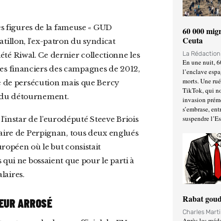
60 000 migr
Ceuta
illon, l’ex-patron du syndicat
La Rédactio
ciété Riwal. Ce dernier collectionne les
En une nuit, 6
es financiers des campagnes de 2012,
l’enclave espa
morts. Une ru
ie de persécution mais que Bercy
TikTok, qui no
 du détournement.
invasion prém
s’embrase, entr
suspendre l’E
maire de Perpignan, tous deux englués
ropéen où le but consistait
 qui ne bossaient que pour le parti à
alaires.
Rabat goud
SEUR ARROSÉ
Charles Mart
Après les méda