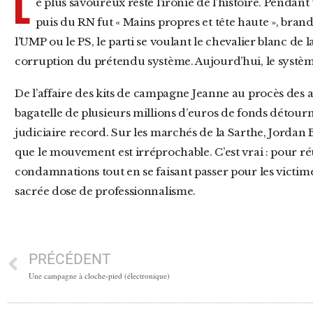
L
e plus savoureux reste l’ironie de l’histoire. Pendant 
puis du RN fut « Mains propres et tête haute », bran
l’UMP ou le PS, le parti se voulant le chevalier blanc de 
corruption du prétendu système. Aujourd’hui, le systèm
De l’affaire des kits de campagne Jeanne au procès des assistants européens, qui réclame la
bagatelle de plusieurs millions d’euros de fonds détour
judiciaire record. Sur les marchés de la Sarthe, Jordan
que le mouvement est irréprochable. C’est vrai : pour ré
condamnations tout en se faisant passer pour les victime
sacrée dose de professionnalisme.
PRÉCÉDENT
Une campagne à cloche-pied (électronique)