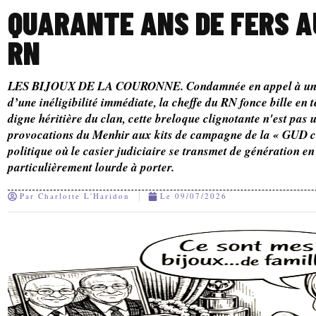
QUARANTE ANS DE FERS A
RN
LES BIJOUX DE LA COURONNE. Condamnée en appel à un an 
d’une inéligibilité immédiate, la cheffe du RN fonce bille en t
digne héritière du clan, cette breloque clignotante n'est pas 
provocations du Menhir aux kits de campagne de la « GUD c
politique où le casier judiciaire se transmet de génération e
particulièrement lourde à porter.
Par
Charlotte L'Haridon
Le
09/07/2026