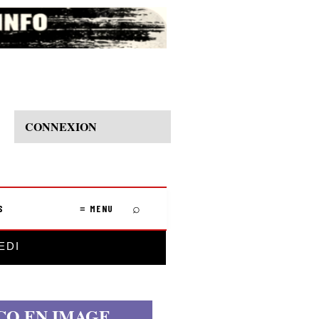
CONNEXION
⌕
S
≡ MENU
EDI
CO EN IMAGE