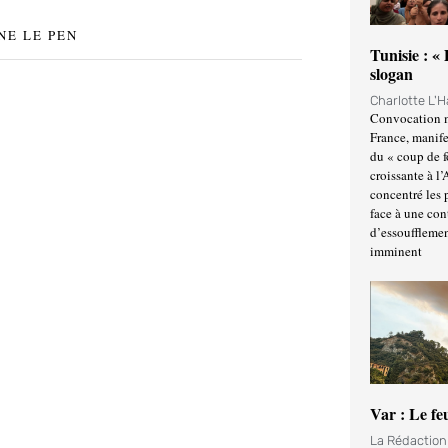
NE LE PEN
Tunisie : «
slogan
Charlotte L'
Convocation m
France, manife
du « coup de 
croissante à l’
concentré les p
face à une cont
d’essoufflemen
imminent
Var : Le fe
La Rédactio