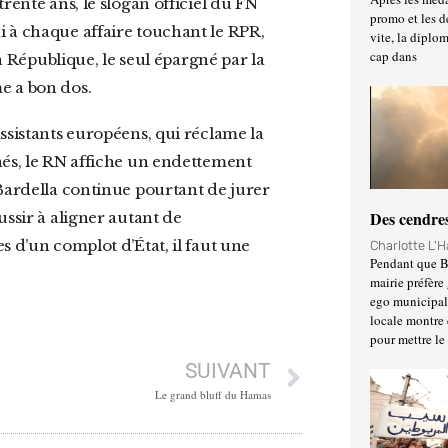
trente ans, le slogan officiel du FN
promo et les d
di à chaque affaire touchant le RPR,
vite, la diplo
cap dans
la République, le seul épargné par la
e a bon dos.
nés, le RN affiche un endettement
 Bardella continue pourtant de jurer
Des cendres
ussir à aligner autant de
s d’un complot d’État, il faut une
Charlotte L'
Pendant que Ba
mairie préfère 
ego municipal 
locale montre 
pour mettre le
SUIVANT
Le grand bluff du Hamas