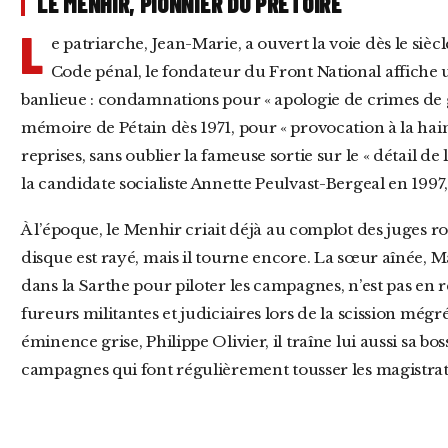
LE MENHIR, PIONNIER DU PRÉTOIRE
L
e patriarche, Jean-Marie, a ouvert la voie dès le sièc
Code pénal, le fondateur du Front National affiche u
banlieue : condamnations pour « apologie de crimes de gu
mémoire de Pétain dès 1971, pour « provocation à la hai
reprises, sans oublier la fameuse sortie sur le « détail de 
la candidate socialiste Annette Peulvast-Bergeal en 1997, q
À l’époque, le Menhir criait déjà au complot des juges rouges. Vingt-cinq ans plus tard, le
disque est rayé, mais il tourne encore. La sœur aînée, M
dans la Sarthe pour piloter les campagnes, n’est pas en res
fureurs militantes et judiciaires lors de la scission még
éminence grise, Philippe Olivier, il traîne lui aussi sa b
campagnes qui font régulièrement tousser les magistrat