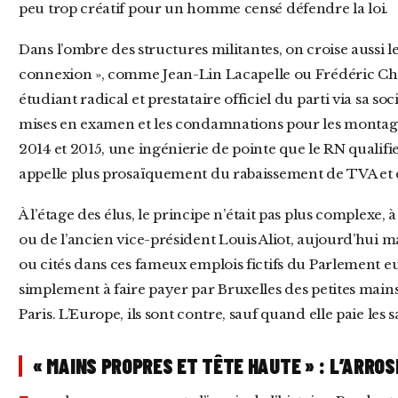
peu trop créatif pour un homme censé défendre la loi.
Dans l’ombre des structures militantes, on croise aussi les figures de la fameuse « GUD
connexion », comme Jean-Lin Lacapelle ou Frédéric Chat
étudiant radical et prestataire officiel du parti via sa so
mises en examen et les condamnations pour les montag
2014 et 2015, une ingénierie de pointe que le RN qualif
appelle plus prosaïquement du rabaissement de TVA et
À l’étage des élus, le principe n’était pas plus complexe, à l’instar de l’eurodéputé Steeve Briois
ou de l’ancien vice-président Louis Aliot, aujourd’hui 
ou cités dans ces fameux emplois fictifs du Parlement eu
simplement à faire payer par Bruxelles des petites mains
Paris. L’Europe, ils sont contre, sauf quand elle paie les s
« MAINS PROPRES ET TÊTE HAUTE » : L’ARRO