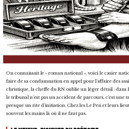
On connaissait le « roman national », voici le casier national. Alors que Marine Le Pen tente de
faire de sa condamnation en appel pour l’affaire des as
christique, la cheffe du RN oublie un léger détail : dans 
le tribunal n’est pas un accident de parcours, c’est une 
presque un rite d’initiation. Chez les Le Pen et leurs lie
souvent les mains là où il ne faut pas.