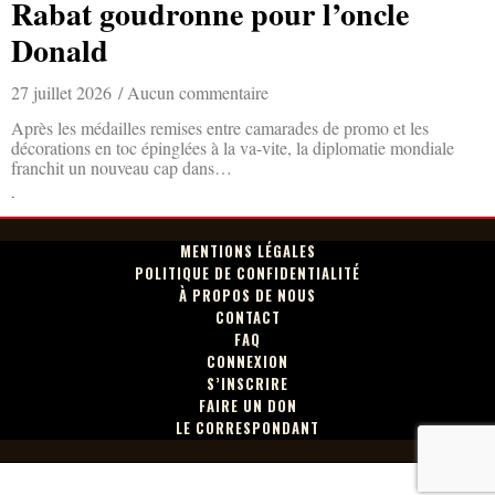
Rabat goudronne pour l’oncle
Donald
27 juillet 2026
Aucun commentaire
Après les médailles remises entre camarades de promo et les
décorations en toc épinglées à la va-vite, la diplomatie mondiale
franchit un nouveau cap dans…
Lire la suite »
MENTIONS LÉGALES
POLITIQUE DE CONFIDENTIALITÉ
À PROPOS DE NOUS
CONTACT
FAQ
CONNEXION
S’INSCRIRE
FAIRE UN DON
LE CORRESPONDANT