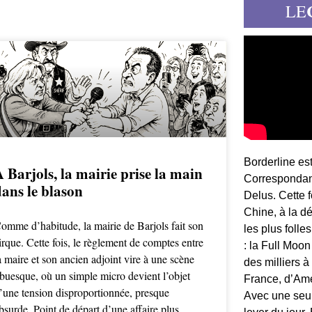
LE
Borderline es
 Barjols, la mairie prise la main
Correspondant
dans le blason
Delus. Cette 
Chine, à la d
omme d’habitude, la mairie de Barjols fait son
les plus folle
irque. Cette fois, le règlement de comptes entre
: la Full Moon
a maire et son ancien adjoint vire à une scène
des milliers à
buesque, où un simple micro devient l’objet
France, d’Am
’une tension disproportionnée, presque
Avec une seule
bsurde. Point de départ d’une affaire plus