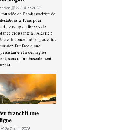
Haridon
27 Juillet 2026
 musclée de l’ambassadrice de
festations à Tunis pour
re du « coup de force » de
ance croissante à l’Algérie :
ès avoir concentré les pouvoirs,
tunisien fait face à une
persistante et à des signes
ment, sans qu’un basculement
minent
feu franchit une
ligne
n
26 Juillet 2026