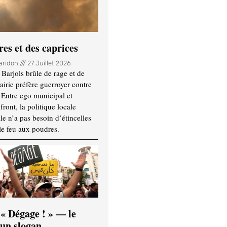
es et des caprices
Haridon
27 Juillet 2026
Barjols brûle de rage et de
mairie préfère guerroyer contre
. Entre ego municipal et
ront, la politique locale
le n’a pas besoin d’étincelles
le feu aux poudres.
 « Dégage ! » — le
’un slogan