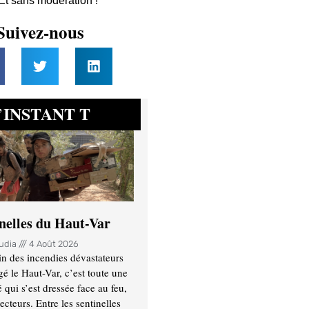
 Et sans modération !
Suivez-nous
INSTANT T
’
inelles du Haut-Var
oudia
4 Août 2026
n des incendies dévastateurs
gé le Haut-Var, c’est toute une
ui s’est dressée face au feu,
ecteurs. Entre les sentinelles