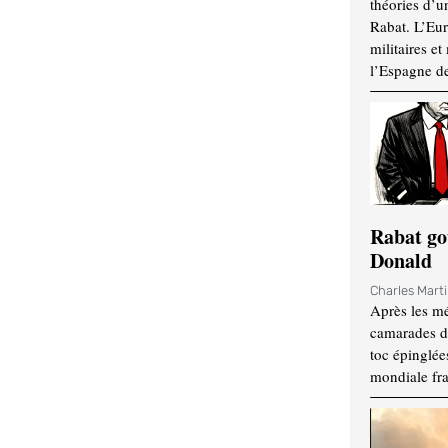
théories d’u
Rabat. L’Eur
militaires e
l’Espagne d
Rabat go
Donald
Charles Mart
Après les mé
camarades d
toc épinglées
mondiale fr