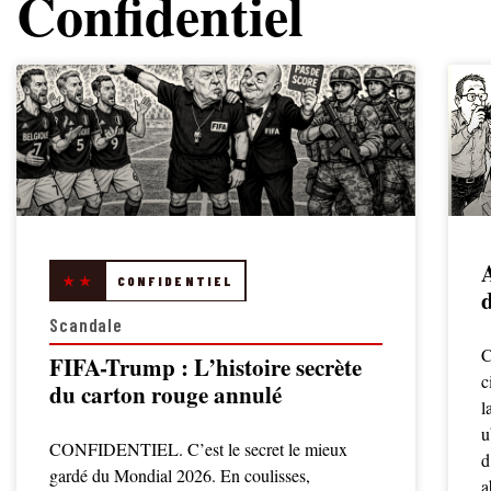
Confidentiel
A
★★
CONFIDENTIEL
Scandale
C
FIFA-Trump : L’histoire secrète
c
du carton rouge annulé
l
u
CONFIDENTIEL. C’est le secret le mieux
d
gardé du Mondial 2026. En coulisses,
a