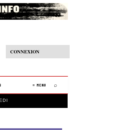
CONNEXION
⌕
S
≡ MENU
EDI