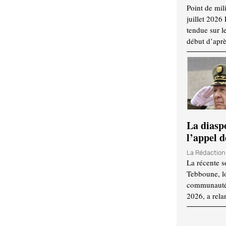
Point de mil
juillet 2026
tendue sur l
début d’aprè
La diasp
l’appel d
La Rédactio
La récente s
Tebboune, lo
communauté n
2026, a rela