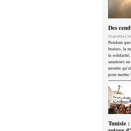
Des cendr
Charlotte L'
Pendant que 
braises, la 
la solidarité
amateurs au f
montre qu’el
pour mettre 
Tunisie :
retour d