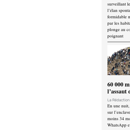
surveillant l
l’élan spont
formidable 
par les habit
plonge au cœ
poignant
60 000 m
l’assaut
La Rédactio
En une nuit,
sur l’enclav
moins 34 mor
WhatsApp et 