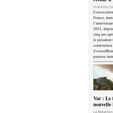
Charlotte L'
Convocation
France, mani
l’anniversai
2021, dépend
cinq ans apr
le président 
contestation 
d’essouffle
paraisse im
Var : Le 
nouvelle 
La Rédactio