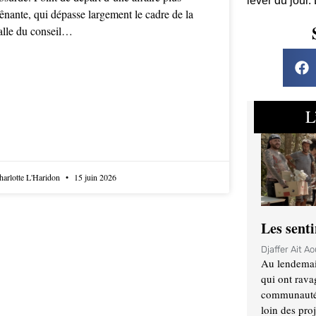
lever du jour.
ênante, qui dépasse largement le cadre de la
alle du conseil…
L
harlotte L'Haridon
15 juin 2026
Les sent
Djaffer Ait A
Au lendemai
qui ont rava
communauté q
loin des proj