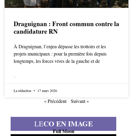
Draguignan : Front commun contre la
candidature RN
À Draguignan, l’enjeu dépasse les trottoirs et les
projets municipaux : pour la première fois depuis
longtemps, les forces vives de la gauche et de
LIRE LA SUITE
La rédaction
17 mars 2026
« Précédent
Suivant »
CO EN IMAGE
LE
Full Moon