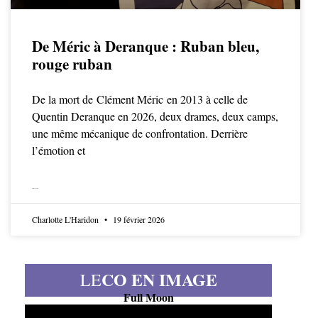
De Méric à Deranque : Ruban bleu,
rouge ruban
De la mort de Clément Méric en 2013 à celle de
Quentin Deranque en 2026, deux drames, deux camps,
une même mécanique de confrontation. Derrière
l’émotion et
LIRE LA SUITE
Charlotte L'Haridon
19 février 2026
CO EN IMAGE
LE
Full Moon