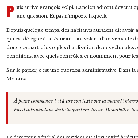
P
uis arrive François Volpi. L’ancien adjoint devenu o
une question. Et pas n’importe laquelle.
Depuis quelque temps, des habitants auraient dit avoir aperçu l’un de ses conseillers – celui
qui est délégué à la sécurité – au volant d’un véhicule d
donc connaître les règles d’utilisation de ces véhicules :
conditions, avec quels contrôles, et notamment pour les 
Sur le papier, c’est une question administrative. Dans la salle, c’est visiblement un cocktail
Molotov.
À peine commence-t-il à lire son texte que la maire l’interrompt. Pas de préambule. Pas de contexte.
Pas d’introduction. Juste la question. Sèche. Déshabillée.
Le directeur général des services est alors invité à récupérer le micro. C’est à ce moment que