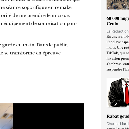
une séance soporifique en remake
utorité de me prendre le micro. ».
60 000 migr
Ceuta
e un équipement de sonorisation pour
La Rédactio
En une nuit, 6
l’enclave espa
morts. Une ru
TikTok, qui no
l ne se transforme en épreuve
invasion prém
s’embrase, entr
suspendre l’E
Rabat goud
Charles Mart
Après les méda