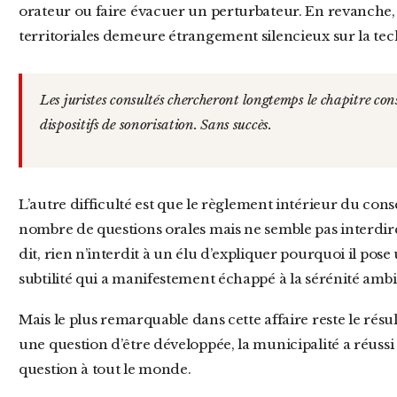
orateur ou faire évacuer un perturbateur. En revanche, 
territoriales demeure étrangement silencieux sur la tec
Les juristes consultés chercheront longtemps le chapitre consacré à l’arrachage manuel des
dispositifs de sonorisation. Sans succès.
L’autre difficulté est que le règlement intérieur du conseil municipal de Barjols encadre le
nombre de questions orales mais ne semble pas interdir
dit, rien n’interdit à un élu d’expliquer pourquoi il pos
subtilité qui a manifestement échappé à la sérénité ambi
Mais le plus remarquable dans cette affaire reste le résultat obtenu. Car en voulant empêcher
une question d’être développée, la municipalité a réussi l
question à tout le monde.