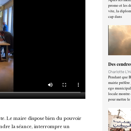
promo et les d
vite, la diplo
cap dans
Des cendres
Charlotte L'
Pendant que Ba
mairie préfère 
ego municipal 
locale montre 
pour mettre le
pendre la séance, interrompre un