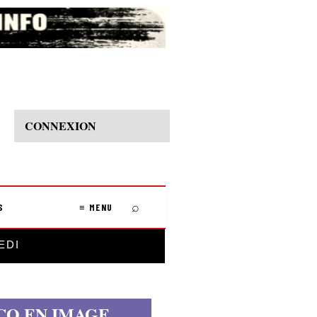
CONNEXION
⌕
S
≡ MENU
EDI
CO EN IMAGE