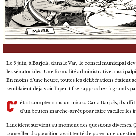
Le 5 juin, à Barjols, dans le Var, le conseil municipal devait désigner ses grands électeurs pour
les sénatoriales. Une formalité administrative aussi pal
En moins d’une heure, toutes les délibérations étaient a
semblaient déjà voir l’apéritif se rapprocher à grands pa
C’
était compter sans un micro. Car à Barjols, il suffit
d’un bouton marche-arrêt pour faire vaciller les in
L’incident survient au moment des questions diverses. Quelques minutes plus tôt déjà, un
conseiller d’opposition avait tenté de poser une questi