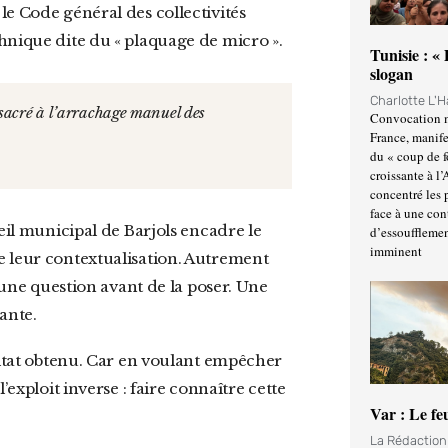
le Code général des collectivités
hnique dite du « plaquage de micro ».
Tunisie : «
slogan
Charlotte L'
Convocation m
France, manife
du « coup de 
croissante à l’
concentré les p
face à une cont
d’essoufflemen
imminent
e leur contextualisation. Autrement
e une question avant de la poser. Une
ante.
’exploit inverse : faire connaître cette
Var : Le fe
La Rédactio