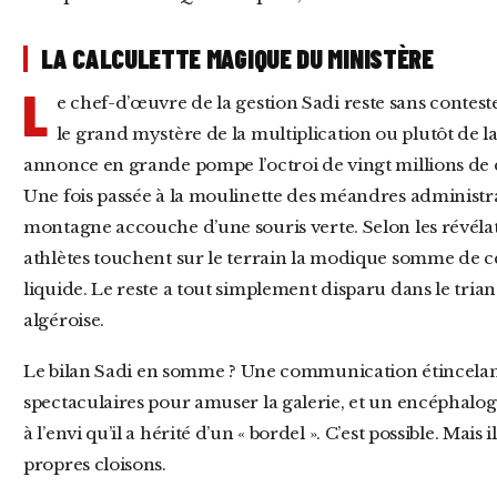
LA CALCULETTE MAGIQUE DU MINISTÈRE
L
e chef-d’œuvre de la gestion Sadi reste sans contest
le grand mystère de la multiplication ou plutôt de l
annonce en grande pompe l’octroi de vingt millions de 
Une fois passée à la moulinette des méandres administrat
montagne accouche d’une souris verte. Selon les révélat
athlètes touchent sur le terrain la modique somme de ce
liquide. Le reste a tout simplement disparu dans le tri
algéroise.
Le bilan Sadi en somme ? Une communication étincelante sur les réseaux sociaux, des purges
spectaculaires pour amuser la galerie, et un encéphalog
à l’envi qu’il a hérité d’un « bordel ». C’est possible. Mais
propres cloisons.