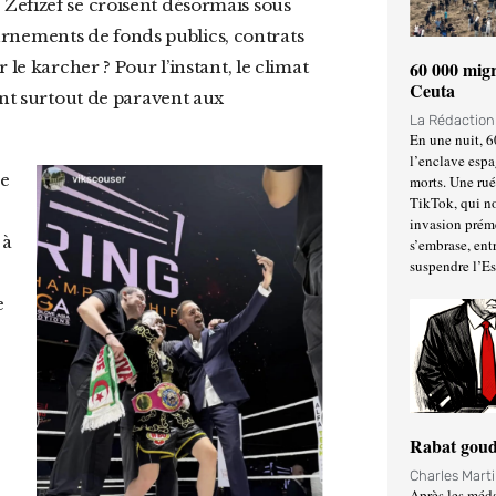
Zefizef se croisent désormais sous
nements de fonds publics, contrats
60 000 migr
le karcher ? Pour l’instant, le climat
Ceuta
ent surtout de paravent aux
La Rédactio
En une nuit, 6
l’enclave espa
morts. Une ru
TikTok, qui no
invasion prém
 à
s’embrase, entr
suspendre l’E
e
Rabat goud
Charles Mart
Après les méda