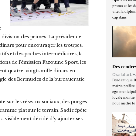
promo et les d
vite, la diplo
cap dans
e
a division des primes. La présidence
dinars pour encourager les troupes.
ifs et des poches intermédiaires, la
ions de l’émission Fazouine Sport, les
Des cendres
nt quatre-vingts mille dinars en
Charlotte L'
angle des Bermudes de la bureaucratie
Pendant que Ba
mairie préfère 
ego municipal 
locale montre 
pour mettre le
ramme plat sur le terrain. Sadi répète
 il a visiblement décidé d’y ajouter ses