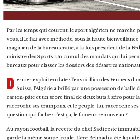
Par les temps qui courent, le sport algérien ne marche plus : il court à sa perte. Mais rassurez-
vous, il le fait avec méthode, sous la haute bienveillan
magicien de la bureaucratie, à la fois président de la Fé
ministre des Sports. Un cumul des mandats qui lui perm
bureaux pour classer les dossiers des désastres nationau
D
ernier exploit en date : l’envoi illico des Fennecs da
Suisse, l’Algérie a brillé par une possession de ball
carton-pâte et un score final de deux buts à zéro pour l
raccroche ses crampons, et le peuple, lui, raccroche ses 
question qui fâche : c’est ça, le fameux renouveau ?
Au rayon football, la recette du chef Sadi reste immuable. On change les hommes, mais on
garde la même soupe froide. L’ère Belmadi a été liquidé