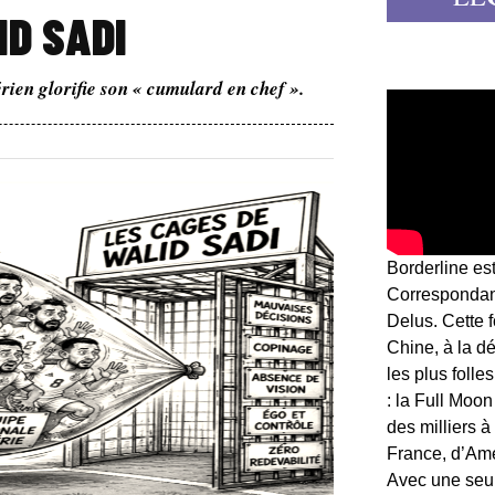
ID SADI
érien glorifie son « cumulard en chef ».
Borderline es
Correspondant
Delus. Cette 
Chine, à la d
les plus folle
: la Full Moon
des milliers à
France, d’Am
Avec une seule