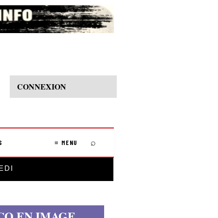
CONNEXION
⌕
S
≡ MENU
EDI
CO EN IMAGE