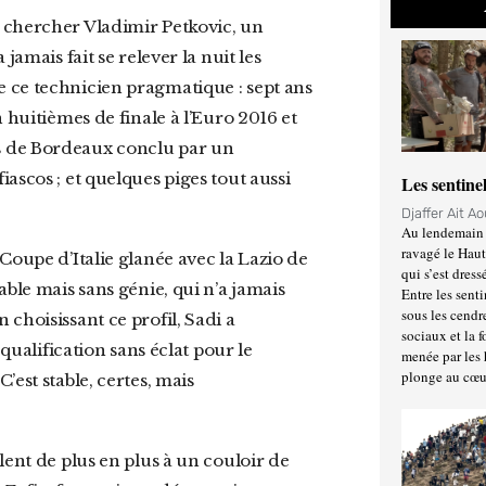
é chercher Vladimir Petkovic, un
 jamais fait se relever la nuit les
 ce technicien pragmatique : sept ans
 huitièmes de finale à l’Euro 2016 et
s de Bordeaux conclu par un
ascos ; et quelques piges tout aussi
Les sentine
Djaffer Ait A
Au lendemain 
ravagé le Haut
qui s’est dress
able mais sans génie, qui n’a jamais
Entre les senti
sous les cendr
choisissant ce profil, Sadi a
sociaux et la 
 qualification sans éclat pour le
menée par les 
plonge au cœu
est stable, certes, mais