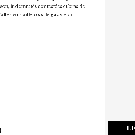
son, indemnités contestées et bras de
ler voir ailleurs si le gaz y était
L
S