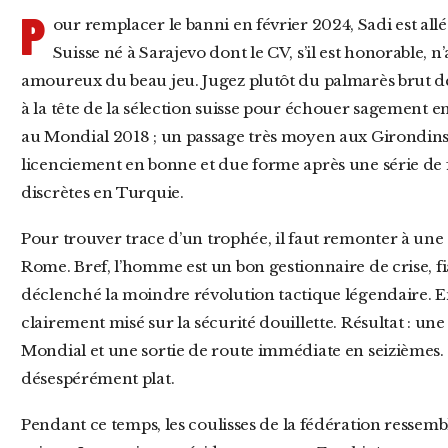
P
our remplacer le banni en février 2024, Sadi est all
Suisse né à Sarajevo dont le CV, s’il est honorable, n’a
amoureux du beau jeu. Jugez plutôt du palmarès brut de
à la tête de la sélection suisse pour échouer sagement en
au Mondial 2018 ; un passage très moyen aux Girondin
licenciement en bonne et due forme après une série de fi
discrètes en Turquie.
Pour trouver trace d’un trophée, il faut remonter à une Coupe d’Italie glanée avec la Lazio de
Rome. Bref, l’homme est un bon gestionnaire de crise, fi
déclenché la moindre révolution tactique légendaire. En 
clairement misé sur la sécurité douillette. Résultat : une
Mondial et une sortie de route immédiate en seizièmes. C’
désespérément plat.
Pendant ce temps, les coulisses de la fédération ressemblent de plus en plus à un couloir de