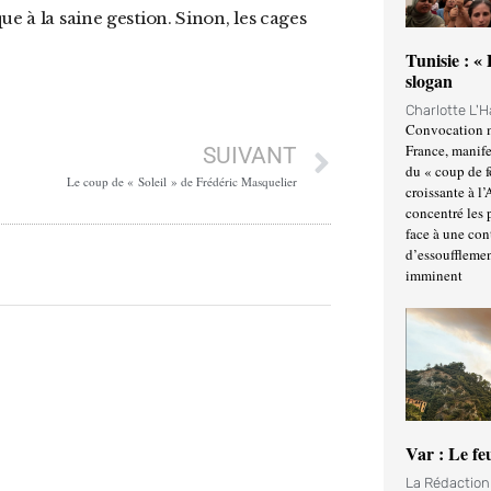
Tunisie : «
slogan
Charlotte L'
Convocation m
France, manife
SUIVANT
du « coup de 
Le coup de « Soleil » de Frédéric Masquelier
croissante à l’
concentré les p
face à une cont
d’essoufflemen
imminent
Var : Le fe
La Rédactio