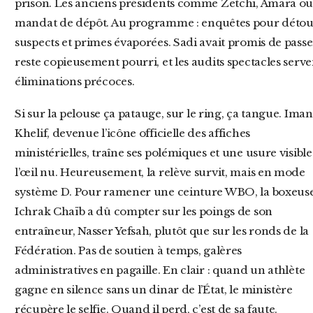
prison. Les anciens présidents comme Zetchi, Amara ou 
mandat de dépôt. Au programme : enquêtes pour détour
suspects et primes évaporées. Sadi avait promis de passer 
reste copieusement pourri, et les audits spectacles serv
éliminations précoces.
Si sur la pelouse ça patauge, sur le ring, ça tangue. Imane
Khelif, devenue l’icône officielle des affiches
ministérielles, traîne ses polémiques et une usure visible
l’œil nu. Heureusement, la relève survit, mais en mode
système D. Pour ramener une ceinture WBO, la boxeus
Ichrak Chaïb a dû compter sur les poings de son
entraîneur, Nasser Yefsah, plutôt que sur les ronds de la
Fédération. Pas de soutien à temps, galères
administratives en pagaille. En clair : quand un athlète
gagne en silence sans un dinar de l’État, le ministère
récupère le selfie. Quand il perd, c’est de sa faute.