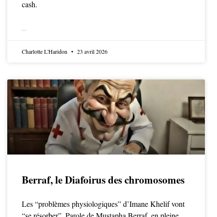
cash.
LIRE LA SUITE
Charlotte L'Haridon
23 avril 2026
Berraf, le Diafoirus des chromosomes
Les “problèmes physiologiques” d’Imane Khelif vont
“se résorber”. Parole de Mustapha Berraf, en pleine