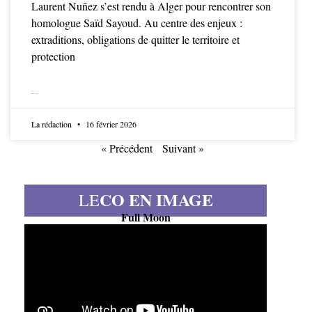
Laurent Nuñez s’est rendu à Alger pour rencontrer son
homologue Saïd Sayoud. Au centre des enjeux :
extraditions, obligations de quitter le territoire et
protection
LIRE LA SUITE
La rédaction
16 février 2026
« Précédent
Suivant »
CO EN IMAGE
LE
Full Moon