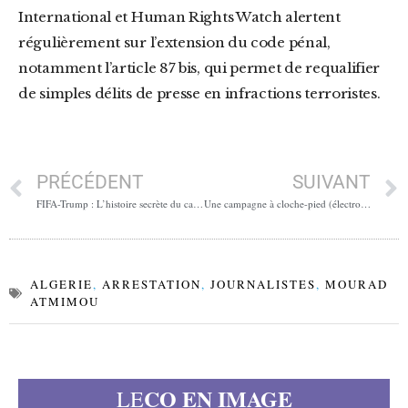
International et Human Rights Watch alertent
régulièrement sur l’extension du code pénal,
notamment l’article 87 bis, qui permet de requalifier
de simples délits de presse en infractions terroristes.
PRÉCÉDENT
SUIVANT
FIFA-Trump : L’histoire secrète du carton rouge annulé
Une campagne à cloche-pied (électronique)
ALGERIE
,
ARRESTATION
,
JOURNALISTES
,
MOURAD
ATMIMOU
CO EN IMAGE
LE