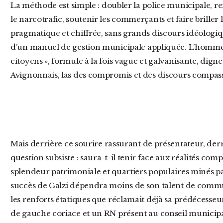
La méthode est simple : doubler la police municipale, renforcer la vidéosurveillance, traquer
le narcotrafic, soutenir les commerçants et faire brille
pragmatique et chiffrée, sans grands discours idéologi
d’un manuel de gestion municipale appliquée. L’homme 
citoyens », formule à la fois vague et galvanisante, dign
Avignonnais, las des compromis et des discours compassi
Mais derrière ce sourire rassurant de présentateur, derrière ce vernis de « bon sens », une
question subsiste : saura-t-il tenir face aux réalités com
splendeur patrimoniale et quartiers populaires minés par
succès de Galzi dépendra moins de son talent de commu
les renforts étatiques que réclamait déjà sa prédécesse
de gauche coriace et un RN présent au conseil municipa