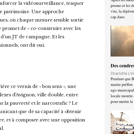
promo et les d
vite, la diplo
r le patrimoine. Une approche
cap dans
ques, où chaque mesure semble sortie
promet de « co-construire avec les
e d’un JT de campagne. Et les
onnels, ont dit oui.
Des cendres
Charlotte L'
Pendant que Ba
mairie préfère 
ego municipal 
plexes d’Avignon, ville double, entre
locale montre 
pour mettre le
 la pauvreté et le narcotrafic ? Le
nicant que de sa capacité à obtenir
ure, et à composer avec une opposition
l.