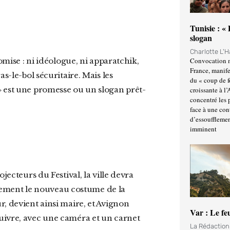
Tunisie : «
slogan
Charlotte L'
Convocation m
France, manife
s-le-bol sécuritaire. Mais les
du « coup de 
» est une promesse ou un slogan prêt-
croissante à l’
concentré les p
face à une cont
d’essoufflemen
imminent
mplement le nouveau costume de la
, devient ainsi maire, et Avignon
Var : Le fe
uivre, avec une caméra et un carnet
La Rédactio