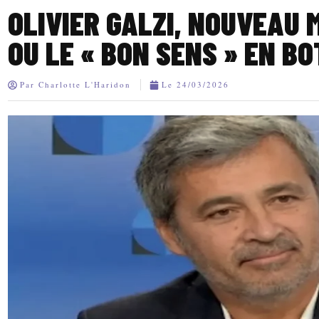
OLIVIER GALZI, NOUVEAU 
OU LE « BON SENS » EN BO
Par
Charlotte L'Haridon
Le
24/03/2026