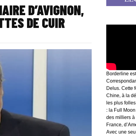
MAIRE D’AVIGNON,
TTES DE CUIR
Borderline es
Correspondant
Delus. Cette 
Chine, à la d
les plus folle
: la Full Moon
des milliers à
France, d’Am
Avec une seule