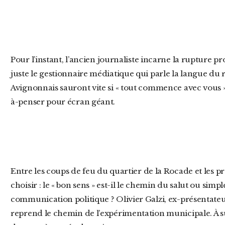
Pour l’instant, l’ancien journaliste incarne la rupture promise : ni idéologue, ni apparatchik,
juste le gestionnaire médiatique qui parle la langue du ra
Avignonnais sauront vite si « tout commence avec vous 
à-penser pour écran géant.
Entre les coups de feu du quartier de la Rocade et les projecteurs du Festival, la ville devra
choisir : le « bon sens » est-il le chemin du salut ou si
communication politique ? Olivier Galzi, ex-présentateur
reprend le chemin de l’expérimentation municipale. À s