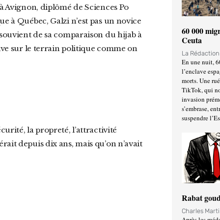
é à Avignon, diplômé de Sciences Po
ue à Québec, Galzi n’est pas un novice
60 000 migr
 souvient de sa comparaison du hijab à
Ceuta
rive sur le terrain politique comme on
La Rédactio
En une nuit, 6
l’enclave espa
morts. Une ru
TikTok, qui no
invasion prém
s’embrase, entr
suspendre l’E
rait depuis dix ans, mais qu’on n’avait
Rabat goud
Charles Mart
Après les méda