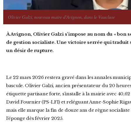
Olivier Galzi, nouveau maire d'Avignon, dans le Vaucluse
À Avignon, Olivier Galzi s’impose au nom du « bon sens » et tourne la page de douze ans
de gestion socialiste. Une victoire serrée qui traduit 
un désir de rupture.
Le 22 mars 2026 restera gravé dans les annales municipales d’Avignon : la ville des Papes
bascule. Olivier Galzi, ancien présentateur du 20 heures
étiquette partisane forte, s’installe à la mairie avec 40,62
David Fournier (PS-LFI) et reléguant Anne-Sophie Rigault 
mais elle marque la fin de douze ans de règne socialiste s
l’éponge dès février 2025.