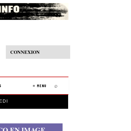
CONNEXION
⌕
S
≡ MENU
EDI
CO EN IMAGE