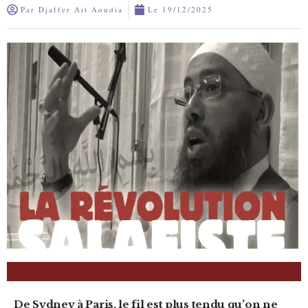
Par
Djaffer Ait Aoudia
Le
19/12/2025
De Sydney à Paris, le fil est plus tendu qu’on ne