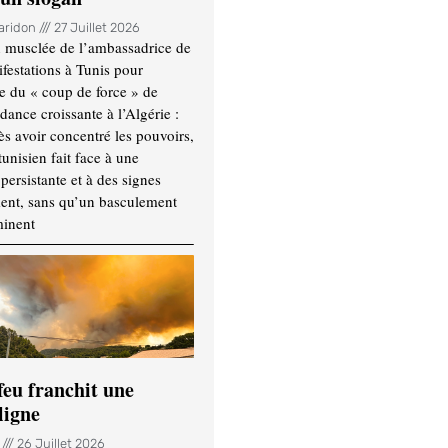
Haridon
27 Juillet 2026
 musclée de l’ambassadrice de
festations à Tunis pour
re du « coup de force » de
ance croissante à l’Algérie :
ès avoir concentré les pouvoirs,
tunisien fait face à une
persistante et à des signes
ment, sans qu’un basculement
minent
feu franchit une
ligne
n
26 Juillet 2026