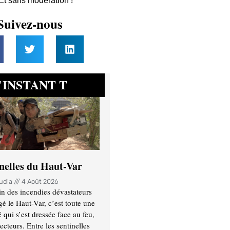
 Et sans modération !
Suivez-nous
INSTANT T
’
inelles du Haut-Var
oudia
4 Août 2026
n des incendies dévastateurs
gé le Haut-Var, c’est toute une
ui s’est dressée face au feu,
ecteurs. Entre les sentinelles