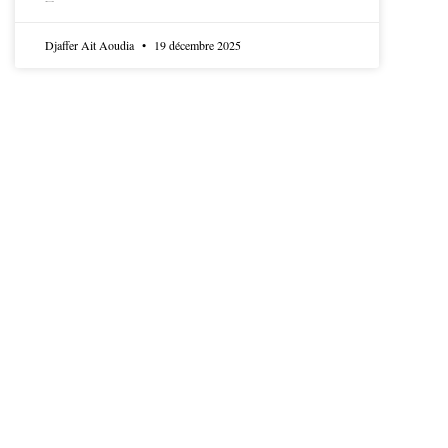
LIRE LA SUITE
Djaffer Ait Aoudia
19 décembre 2025