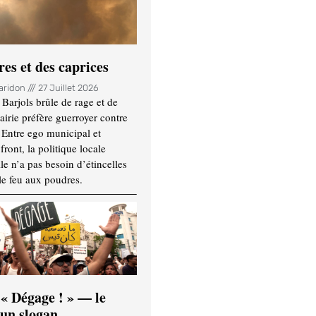
es et des caprices
Haridon
27 Juillet 2026
Barjols brûle de rage et de
mairie préfère guerroyer contre
. Entre ego municipal et
ront, la politique locale
le n’a pas besoin d’étincelles
le feu aux poudres.
 « Dégage ! » — le
’un slogan