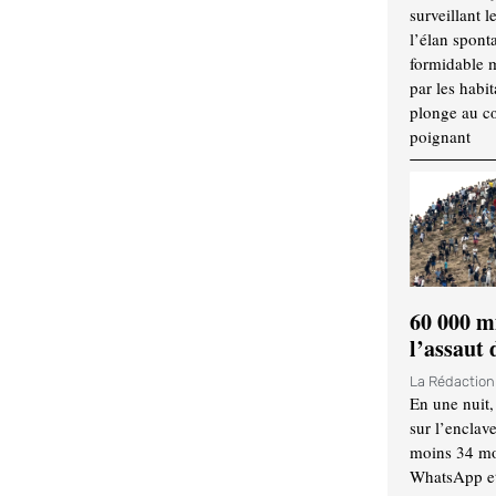
surveillant l
l’élan spont
formidable 
par les habit
plonge au cœ
poignant
60 000 m
l’assaut
La Rédactio
En une nuit,
sur l’enclav
moins 34 mor
WhatsApp et 