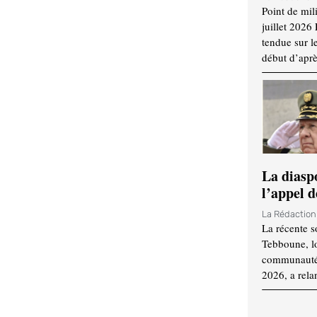
Point de mil
juillet 2026
tendue sur l
début d’aprè
La diasp
l’appel d
La Rédactio
La récente s
Tebboune, lo
communauté n
2026, a rela