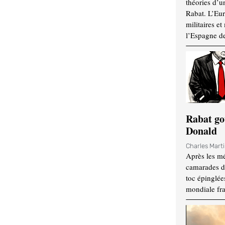
théories d’u
Rabat. L’Eur
militaires e
l’Espagne d
Rabat go
Donald
Charles Mart
Après les mé
camarades d
toc épinglées
mondiale fr