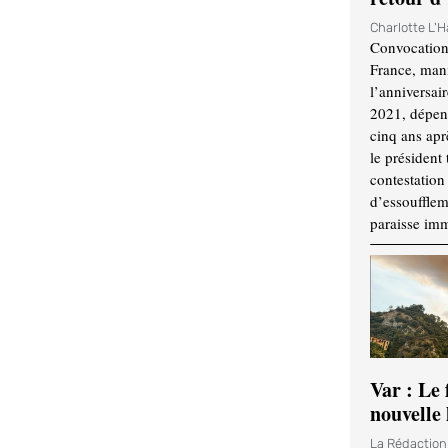
Charlotte L'
Convocation
France, mani
l’anniversai
2021, dépend
cinq ans apr
le président 
contestation 
d’essouffle
paraisse im
Var : Le 
nouvelle 
La Rédactio