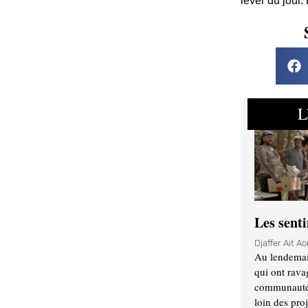
lever du jour.
L
Les sent
Djaffer Ait A
Au lendemai
qui ont rava
communauté q
loin des proj