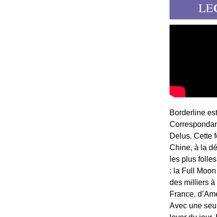
LE
Borderline es
Correspondant
Delus. Cette 
Chine, à la d
les plus folle
: la Full Moon
des milliers à
France, d’Am
Avec une seule