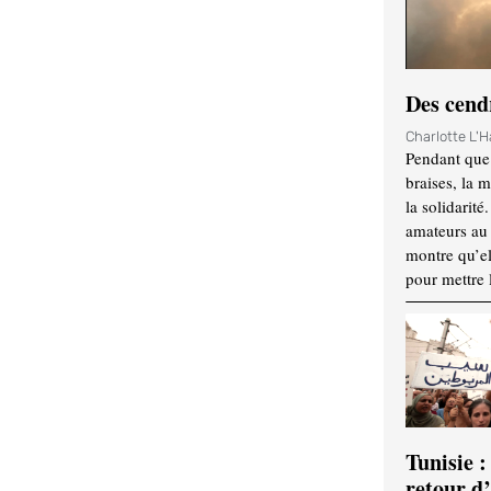
Des cendr
Charlotte L'
Pendant que 
braises, la 
la solidarité
amateurs au f
montre qu’el
pour mettre 
Tunisie :
retour d