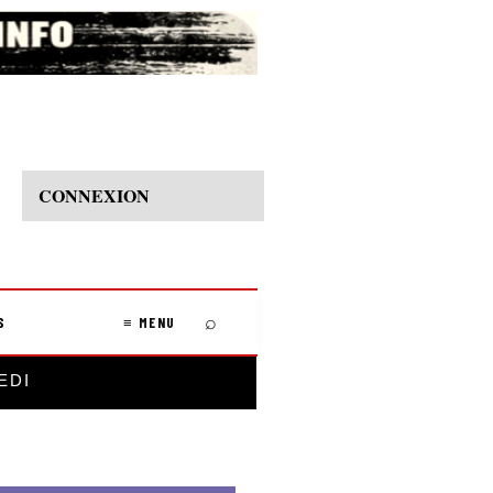
CONNEXION
⌕
S
≡ MENU
EDI