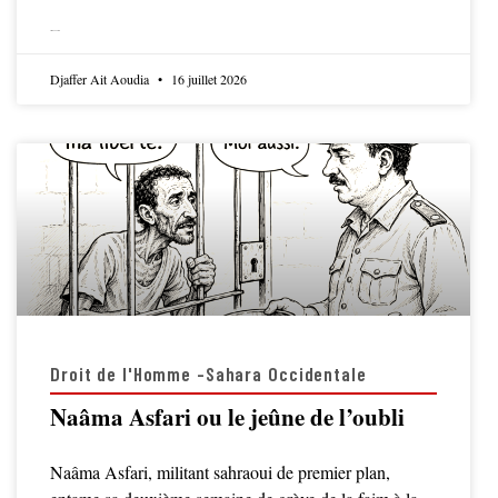
LIRE LA SUITE
Djaffer Ait Aoudia
16 juillet 2026
Droit de l'Homme -Sahara Occidentale
Naâma Asfari ou le jeûne de l’oubli
Naâma Asfari, militant sahraoui de premier plan,