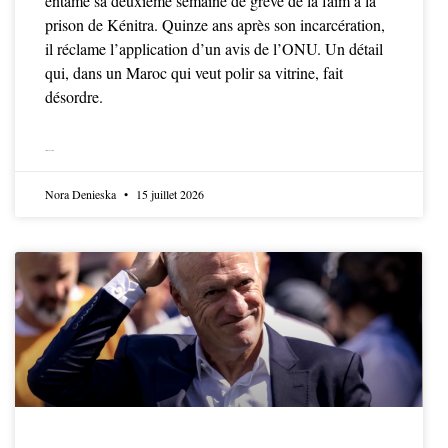
entame sa deuxième semaine de grève de la faim à la
prison de Kénitra. Quinze ans après son incarcération,
il réclame l’application d’un avis de l’ONU. Un détail
qui, dans un Maroc qui veut polir sa vitrine, fait
désordre.
LIRE LA SUITE
Nora Denieska
15 juillet 2026