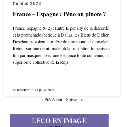
Mondial 2026
France – Espagne : Péno ou pinote ?
France-Espagne (0-2) : Entre le penalty de la discorde
et la promenade ibérique à Dallas, les Bleus de Didier
Deschamps voient leur rêve de titre mondial s’envoler.
Retour sur une demi-finale où la frustration française a
fini par masquer, avec une élégance toute contenue, la
supériorité collective de la Roja.
LIRE LA SUITE
La rédaction
14 juillet 2026
« Précédent
Suivant »
CO EN IMAGE
LE