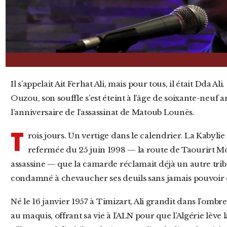
Il s’appelait Ait Ferhat Ali, mais pour tous, il était Dda Ali. Ce dimanche 28 juin 2026, à Tizi
Ouzou, son souffle s’est éteint à l’âge de soixante-neuf 
l’anniversaire de l’assassinat de Matoub Lounès.
T
rois jours. Un vertige dans le calendrier. La Kabylie
refermée du 25 juin 1998 — la route de Taourirt Mous
assassine — que la camarde réclamait déjà un autre trib
condamné à chevaucher ses deuils sans jamais pouvoir
Né le 16 janvier 1957 à Timizart, Ali grandit dans l’ombre portée de la guerre. Son père meurt
au maquis, offrant sa vie à l’ALN pour que l’Algérie lève 