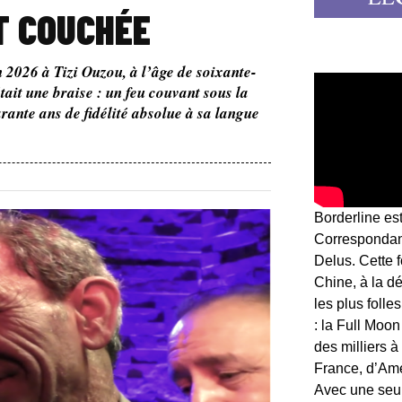
ST COUCHÉE
n 2026 à Tizi Ouzou, à l’âge de soixante-
ait une braise : un feu couvant sous la
arante ans de fidélité absolue à sa langue
Borderline es
Correspondant
Delus. Cette 
Chine, à la d
les plus folle
: la Full Moon
des milliers à
France, d’Am
Avec une seule