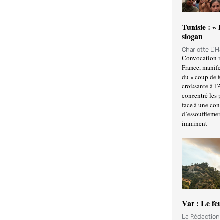
Tunisie : «
slogan
Charlotte L'
Convocation m
France, manife
du « coup de 
croissante à l’
concentré les p
face à une cont
d’essoufflemen
imminent
Var : Le fe
La Rédactio