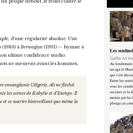
st un peuple debout, le front contre le
mple, d’une régularité absolue. Une
s
(1983) à
Berwagiya
(1991) — hymne à
Les sentine
son ultime confidence studio.
Djaffer Ait A
mots ne meurent avant les hommes.
Au lendemain 
ravagé le Haut
qui s’est dress
Entre les senti
sous les cendr
sociaux et la 
nte les scènes de Kabylie et d’Europe. Il
menée par les 
ue et ce sourire bienveillant que même la
plonge au cœu