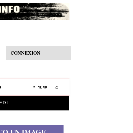
CONNEXION
⌕
S
≡ MENU
EDI
CO EN IMAGE