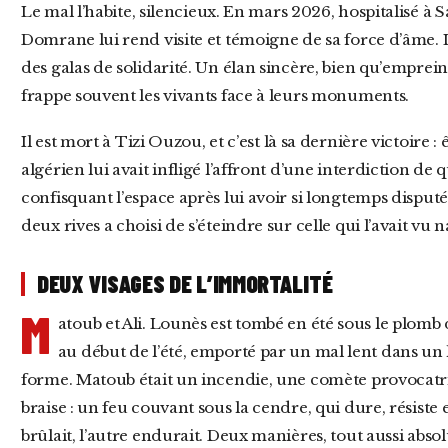
Le mal l’habite, silencieux. En mars 2026, hospitalisé à Saint-Étienne, la chanteuse Malika
Domrane lui rend visite et témoigne de sa force d’âme.
des galas de solidarité. Un élan sincère, bien qu’empreint
frappe souvent les vivants face à leurs monuments.
Il est mort à Tizi Ouzou, et c’est là sa dernière victoire : être rentré. En février 2022, le pouvoir
algérien lui avait infligé l’affront d’une interdiction de qu
confisquant l’espace après lui avoir si longtemps disputé
deux rives a choisi de s’éteindre sur celle qui l’avait vu n
DEUX VISAGES DE L’IMMORTALITÉ
M
atoub et Ali. Lounès est tombé en été sous le plomb 
au début de l’été, emporté par un mal lent dans un li
forme. Matoub était un incendie, une comète provocatric
braise : un feu couvant sous la cendre, qui dure, résiste
brûlait, l’autre endurait. Deux manières, tout aussi absol