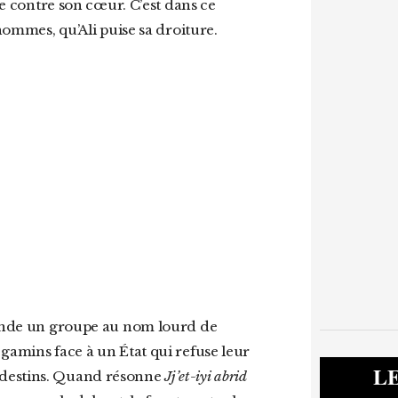
re contre son cœur. C’est dans ce
 hommes, qu’Ali puise sa droiture.
gamins face à un État qui refuse leur
L
ndestins. Quand résonne
Jj’et-iyi abrid