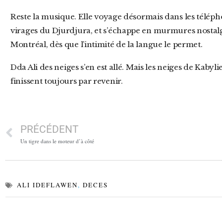
Reste la musique. Elle voyage désormais dans les téléphones des exilés, résonne dans les
virages du Djurdjura, et s’échappe en murmures nostalg
Montréal, dès que l’intimité de la langue le permet.
Dda Ali des neiges s’en est allé. Mais les neiges de Kabylie ne fondent jamais tout à fait. Elles
finissent toujours par revenir.
PRÉCÉDENT
Un tigre dans le moteur d’à côté
ALI IDEFLAWEN
,
DECES