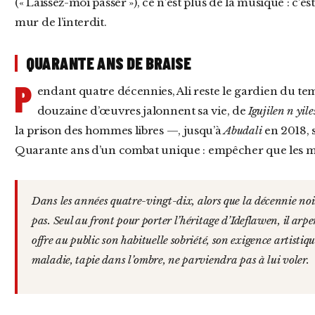
(« Laissez-moi passer »), ce n’est plus de la musique : c’e
mur de l’interdit.
QUARANTE ANS DE BRAISE
P
endant quatre décennies, Ali reste le gardien du te
douzaine d’œuvres jalonnent sa vie, de
Igujilen n yile
la prison des hommes libres —, jusqu’à
Abudali
en 2018, 
Quarante ans d’un combat unique : empêcher que les 
Dans les années quatre-vingt-dix, alors que la décennie noire ensanglante l’Algérie, Ali ne fléchit
pas. Seul au front pour porter l’héritage d’Ideflawen, il arpe
offre au public son habituelle sobriété, son exigence artistiq
maladie, tapie dans l’ombre, ne parviendra pas à lui voler.