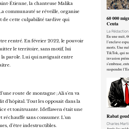
 La communauté se réveille, organise
60 000 migr
 de cette culpabilité tardive qui
Ceuta
La Rédactio
En une nuit, 6
l’enclave espa
morts. Une ru
itter le territoire, sans motif, lui
TikTok, qui no
 la parole. Lui qui naviguait entre
invasion prém
s’embrase, entr
aître.
suspendre l’E
d’une route de montagne ; Ali s’en va
t d’hôpital. Tout les opposait dans la
e et tonitruante. Ideflawen était une
Rabat goud
 et réchauffe sans consumer. L’un
Charles Mart
ues, d’être indestructibles.
Après les méda