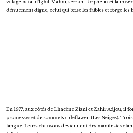
village natal d’Ighil-Mahni, serrant l’orphelin et la misè
dénuement digne, celui qui brise les faibles et forge les
En 1977, aux côtés de Lhacène Ziani et Zahir Adjou, il fonde un groupe au nom lourd de
promesses et de sommets : Ideflawen (Les Neiges). Trois 
langue. Leurs chansons deviennent des manifestes cla