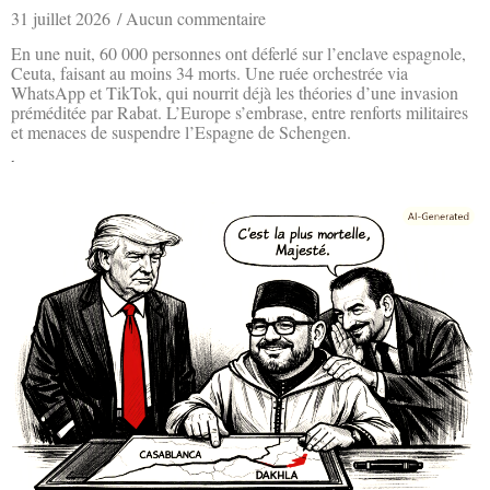
31 juillet 2026
Aucun commentaire
En une nuit, 60 000 personnes ont déferlé sur l’enclave espagnole,
Ceuta, faisant au moins 34 morts. Une ruée orchestrée via
WhatsApp et TikTok, qui nourrit déjà les théories d’une invasion
préméditée par Rabat. L’Europe s’embrase, entre renforts militaires
et menaces de suspendre l’Espagne de Schengen.
Lire la suite »