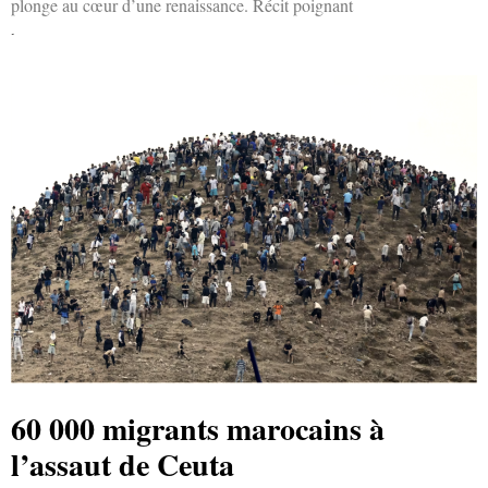
plonge au cœur d’une renaissance. Récit poignant
Lire la suite »
60 000 migrants marocains à
l’assaut de Ceuta