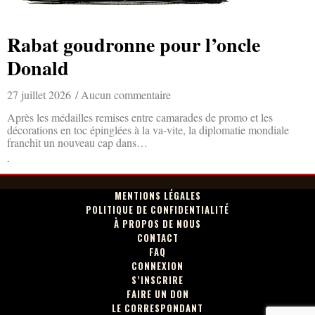
Rabat goudronne pour l’oncle
Donald
27 juillet 2026
Aucun commentaire
Après les médailles remises entre camarades de promo et les
décorations en toc épinglées à la va-vite, la diplomatie mondiale
franchit un nouveau cap dans…
Lire la suite »
MENTIONS LÉGALES
POLITIQUE DE CONFIDENTIALITÉ
À PROPOS DE NOUS
CONTACT
FAQ
CONNEXION
S’INSCRIRE
FAIRE UN DON
LE CORRESPONDANT