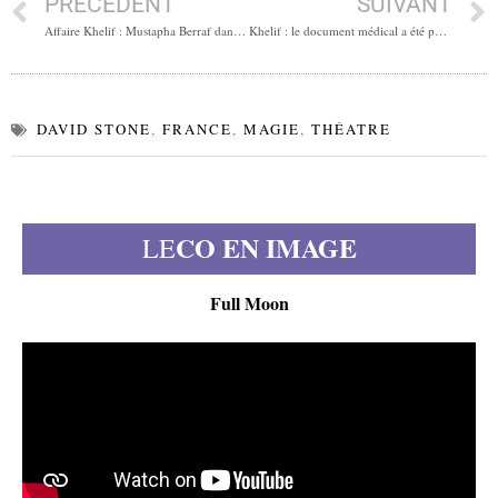
PRÉCÉDENT
SUIVANT
Affaire Khelif : Mustapha Berraf dans le viseur des services algériens ?
Khelif : le document médical a été publié, puis contesté. Voici le dossier complet
DAVID STONE
,
FRANCE
,
MAGIE
,
THÉATRE
CO EN IMAGE
LE
Full Moon