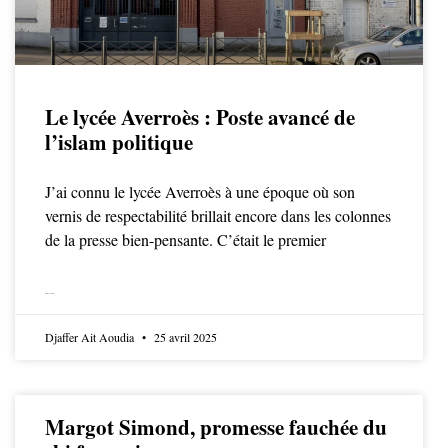
Le lycée Averroès : Poste avancé de
l’islam politique
J’ai connu le lycée Averroès à une époque où son
vernis de respectabilité brillait encore dans les colonnes
de la presse bien-pensante. C’était le premier
LIRE LA SUITE
Djaffer Ait Aoudia
25 avril 2025
Margot Simond, promesse fauchée du