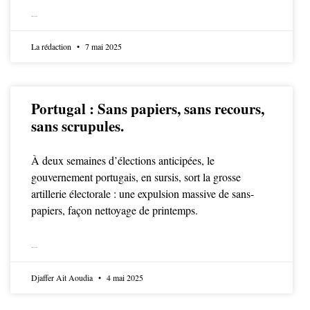
LIRE LA SUITE
La rédaction
7 mai 2025
Portugal : Sans papiers, sans recours,
sans scrupules.
À deux semaines d’élections anticipées, le
gouvernement portugais, en sursis, sort la grosse
artillerie électorale : une expulsion massive de sans-
papiers, façon nettoyage de printemps.
LIRE LA SUITE
Djaffer Ait Aoudia
4 mai 2025