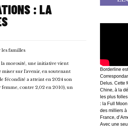
TIONS : LA
ES
les familles
a morosité, une initiative vient
Borderline es
e miser sur l’avenir, en soutenant
Correspondant
x de fécondité a atteint en 2024 son
Delus. Cette 
par femme, contre 2,02 en 2010), un
Chine, à la d
les plus folle
: la Full Moon
des milliers à
France, d’Am
Avec une seule