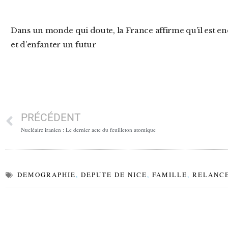
Dans un monde qui doute, la France affirme qu’il est encore permis d’espérer, de construire,
et d’enfanter un futur
PRÉCÉDENT
Nucléaire iranien : Le dernier acte du feuilleton atomique
DEMOGRAPHIE
,
DEPUTE DE NICE
,
FAMILLE
,
RELANCE