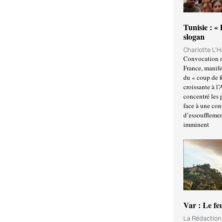
Tunisie : «
slogan
Charlotte L'
Convocation m
France, manife
du « coup de 
croissante à l’
concentré les p
face à une cont
d’essoufflemen
imminent
Var : Le fe
La Rédactio