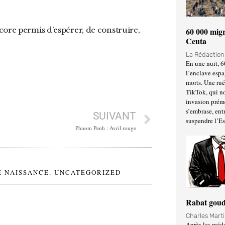
60 000 migr
Ceuta
La Rédactio
En une nuit, 6
l’enclave espa
morts. Une ru
TikTok, qui no
invasion prém
s’embrase, entr
SUIVANT
suspendre l’E
Phnom Penh : Avril rouge
 NAISSANCE
,
UNCATEGORIZED
Rabat goud
Charles Mart
Après les méda