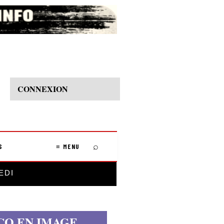
CONNEXION
⌕
S
≡ MENU
EDI
CO EN IMAGE