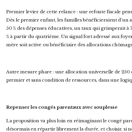
Premier levier de cette relance : une refonte fiscale pensée pour encourager la parentalité.
Dès le premier enfant, les familles bénéficieraient d’u
50 % des dépenses éducatives, un taux qui grimperait à 7
% à partir du quatrième. Un signal fort adressé aux foyer
mère soit active ou bénéficiaire des allocations chômage
Autre mesure phare : une allocation universelle de 250 euros par enfant, versée dès le
premier et sans condition de ressources, dans une logiq
Repenser les congés parentaux avec souplesse
La proposition va plus loin en réimaginant le congé parental. Les parents pourraient
désormais en répartir librement la durée, et choisir, si n