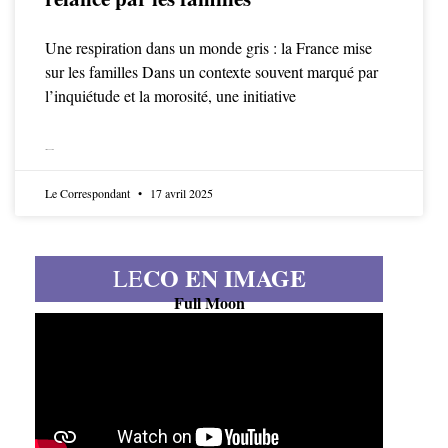
Une respiration dans un monde gris : la France mise
sur les familles Dans un contexte souvent marqué par
l’inquiétude et la morosité, une initiative
LIRE LA SUITE
Le Correspondant
17 avril 2025
CO EN IMAGE
LE
Full Moon