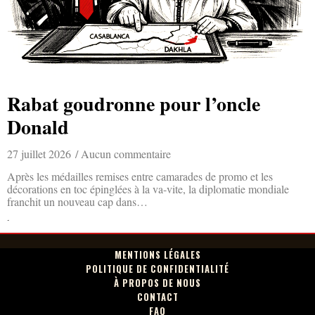
Rabat goudronne pour l’oncle
Donald
27 juillet 2026
Aucun commentaire
Après les médailles remises entre camarades de promo et les
décorations en toc épinglées à la va-vite, la diplomatie mondiale
franchit un nouveau cap dans…
Lire la suite »
MENTIONS LÉGALES
POLITIQUE DE CONFIDENTIALITÉ
À PROPOS DE NOUS
CONTACT
FAQ