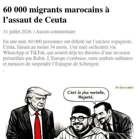
60 000 migrants marocains à
l’assaut de Ceuta
31 juillet 2026
Aucun commentaire
En une nuit, 60 000 personnes ont déferlé sur l’enclave espagnole,
Ceuta, faisant au moins 34 morts. Une ruée orchestrée via
WhatsApp et TikTok, qui nourrit déjà les théories d’une invasion
préméditée par Rabat. L’Europe s’embrase, entre renforts militaires
et menaces de suspendre l’Espagne de Schengen.
Lire la suite »