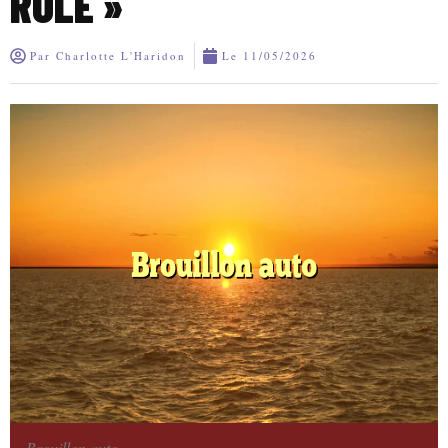
RÔLE »
Par
Charlotte L'Haridon
Le
11/05/2026
Brouillon auto