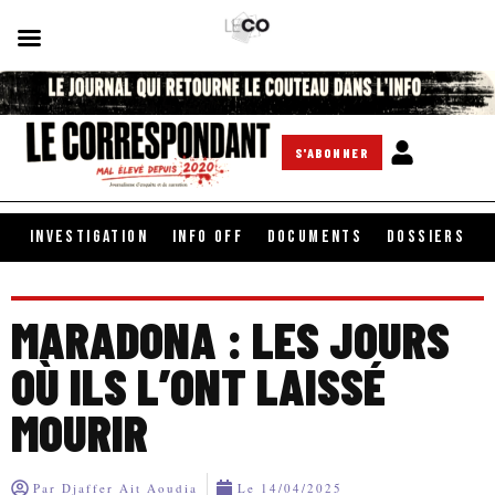
S'ABONNER
INVESTIGATION
INFO OFF
DOCUMENTS
DOSSIERS
MARADONA : LES JOURS
OÙ ILS L’ONT LAISSÉ
MOURIR
Par
Djaffer Ait Aoudia
Le
14/04/2025