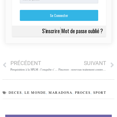
S'inscrire
Mot de passe oublié ?
PRÉCÉDENT
SUIVANT
Perquisition à la SPLM : l’enquête s’accélère à La Valette-du-Var
Fincrezo : nouveau traitement contre la calvitie, mais…
DECES
,
LE MONDE
,
MARADONA
,
PROCES
,
SPORT