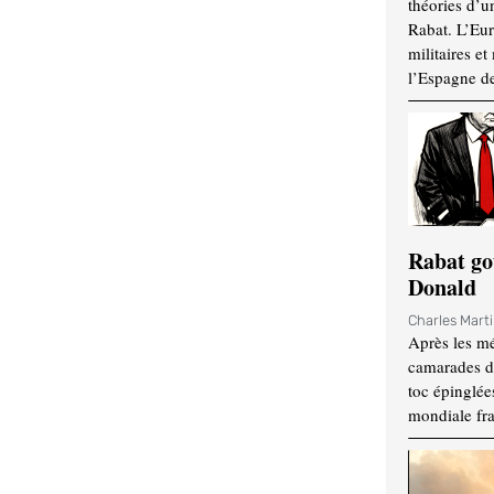
théories d’u
Rabat. L’Eur
militaires e
l’Espagne d
Rabat go
Donald
Charles Mart
Après les mé
camarades d
toc épinglées
mondiale fr