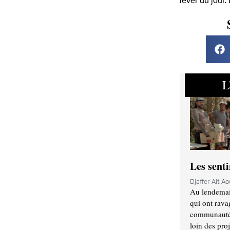
lever du jour.
L
Les sent
Djaffer Ait A
Au lendemai
qui ont rava
communauté q
loin des proj