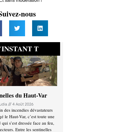
 Et sans modération !
Suivez-nous
INSTANT T
’
inelles du Haut-Var
oudia
4 Août 2026
n des incendies dévastateurs
gé le Haut-Var, c’est toute une
ui s’est dressée face au feu,
ecteurs. Entre les sentinelles