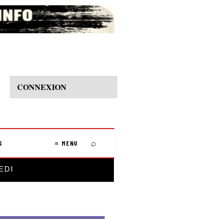
CONNEXION
⌕
S
≡ MENU
EDI