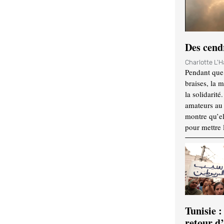
Des cendr
Charlotte L'
Pendant que 
braises, la 
la solidarité
amateurs au f
montre qu’el
pour mettre 
Tunisie :
retour d