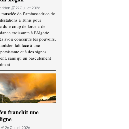
Haridon
27 Juillet 2026
 musclée de l’ambassadrice de
festations à Tunis pour
re du « coup de force » de
ance croissante à l’Algérie :
ès avoir concentré les pouvoirs,
tunisien fait face à une
persistante et à des signes
ment, sans qu’un basculement
minent
feu franchit une
ligne
n
26 Juillet 2026