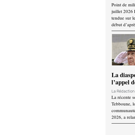
Point de mil
juillet 2026
tendue sur l
début d’aprè
La diasp
l’appel d
La Rédactio
La récente s
Tebboune, lo
communauté n
2026, a rela