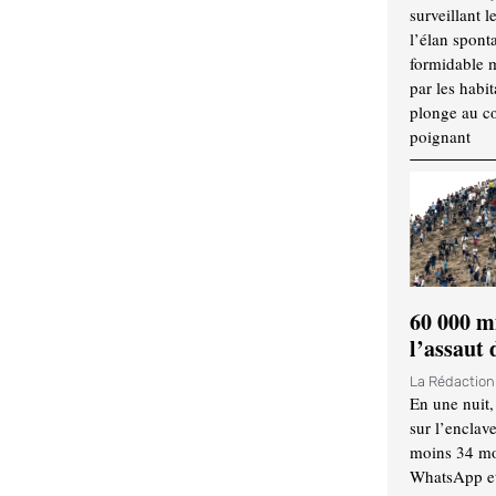
surveillant l
l’élan spont
formidable 
par les habit
plonge au cœ
poignant
60 000 m
l’assaut
La Rédactio
En une nuit,
sur l’enclav
moins 34 mor
WhatsApp et 