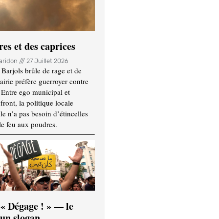
es et des caprices
Haridon
27 Juillet 2026
Barjols brûle de rage et de
mairie préfère guerroyer contre
. Entre ego municipal et
ront, la politique locale
le n’a pas besoin d’étincelles
le feu aux poudres.
 « Dégage ! » — le
’un slogan