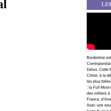
al
LE
Borderline es
Correspondant
Delus. Cette 
Chine, à la d
les plus folle
: la Full Moon
des milliers à
France, d’Am
Avec une seule