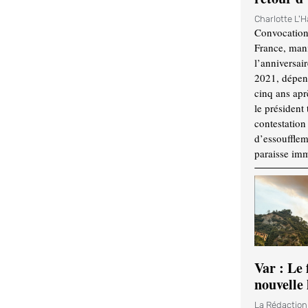
Charlotte L'
Convocation
France, mani
l’anniversai
2021, dépend
cinq ans apr
le président 
contestation 
d’essouffle
paraisse im
Var : Le 
nouvelle 
La Rédactio