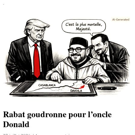
Lire la suite »
Rabat goudronne pour l’oncle
Donald