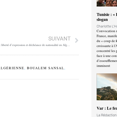
Tunisie : «
slogan
Charlotte L'
Convocation m
France, manife
SUIVANT
du « coup de 
Affaire Sansal : liberté d’expression et déchéance de nationalité en Algérie
croissante à l’
concentré les p
face à une cont
d’essoufflemen
imminent
ALGÉRIENNE
,
BOUALEM SANSAL
,
Var : Le fe
La Rédactio