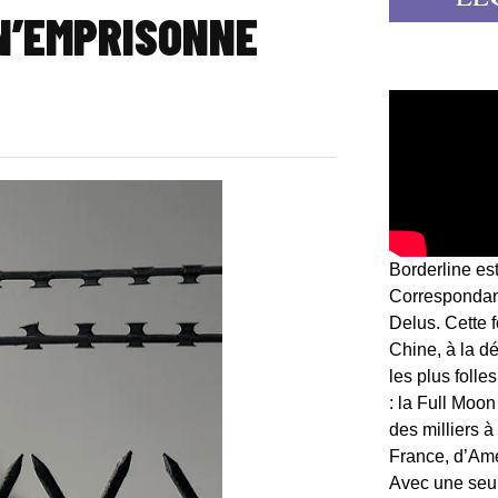
N’EMPRISONNE
Borderline es
Correspondant
Delus. Cette 
Chine, à la d
les plus folle
: la Full Moon
des milliers à
France, d’Am
Avec une seule