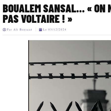
BOUALEM SANSAL… « ON 
PAS VOLTAIRE ! »
Par
Ali Bensaad
Le
03/12/2024