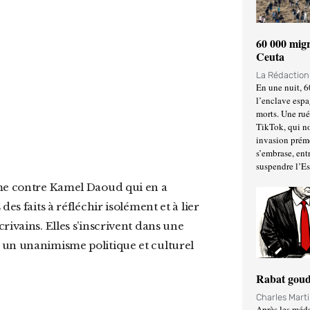
60 000 migr
Ceuta
La Rédactio
En une nuit, 6
l’enclave espa
morts. Une ru
TikTok, qui no
invasion prém
s’embrase, entr
suspendre l’E
es faits à réfléchir isolément et à lier
rivains. Elles s’inscrivent dans une
 un unanimisme politique et culturel
Rabat goud
Charles Mart
Après les méda