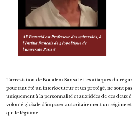
Ali Bensaâd est Professeur des universités, à
l’Institut français de géopolitique de
l’université Paris 8
L’arrestation de Boualem Sansal et les attaques du régime contre Kamel Daoud qui en a
pourtant été un interlocuteur et un protégé, ne sont pas d
uniquement à la personnalité et aux idées de ces deux éc
volonté globale d’imposer autoritairement un régime et
qui le légitime.