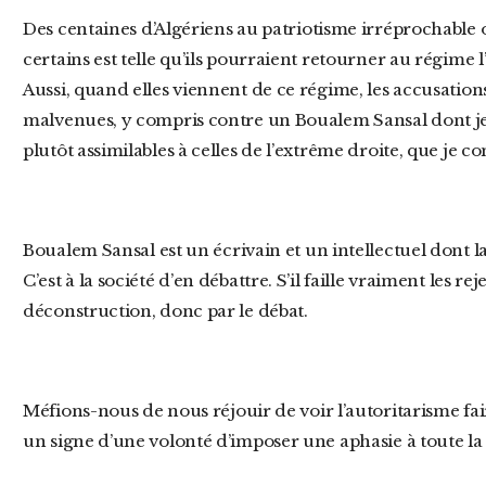
Des centaines d’Algériens au patriotisme irréprochable ont été mis en prison. La légitimité de
certains est telle qu’ils pourraient retourner au régime l
Aussi, quand elles viennent de ce régime, les accusations 
malvenues, y compris contre un Boualem Sansal dont je 
plutôt assimilables à celles de l’extrême droite, que je c
Boualem Sansal est un écrivain et un intellectuel dont la fonction est de produire des idées.
C’est à la société d’en débattre. S’il faille vraiment les re
déconstruction, donc par le débat.
Méfions-nous de nous réjouir de voir l’autoritarisme faire taire certaines voix. C’est toujours
un signe d’une volonté d’imposer une aphasie à toute la 