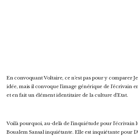
En convoquant Voltaire, ce n’est pas pour y comparer Jean Paul Sartre dont il avait une piètre
idée, mais il convoque l’image générique de l’écrivain e
et en fait un élément identitaire de la culture d’Etat.
Voilà pourquoi, au-delà de l’inquiétude pour l’écrivain lui-même, je trouve l’arrestation de
Boualem Sansal inquiétante. Elle est inquiétante pour l’Al