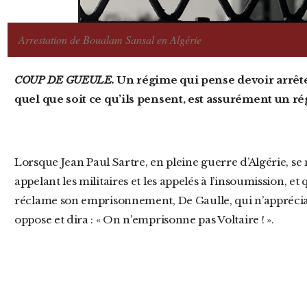
Arrestation de Boualam Sansal en Algérie
COUP DE GUEULE.
Un régime qui pense devoir arrêter 
quel que soit ce qu’ils pensent, est assurément un rég
Lorsque Jean Paul Sartre, en pleine guerre d’Algérie, se met complètement hors légalité, en
appelant les militaires et les appelés à l’insoumission,
réclame son emprisonnement, De Gaulle, qui n’appréciait
oppose et dira : « On n’emprisonne pas Voltaire ! ».