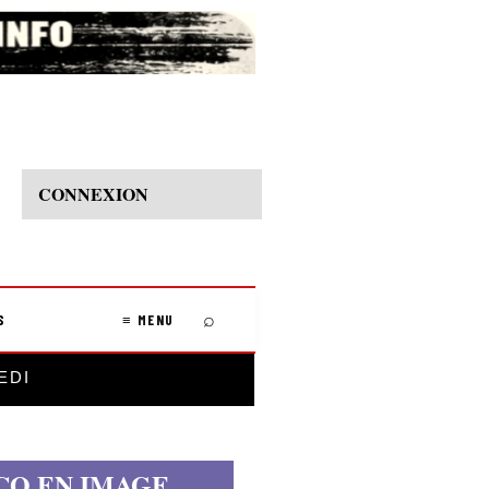
CONNEXION
⌕
S
≡ MENU
EDI
CO EN IMAGE