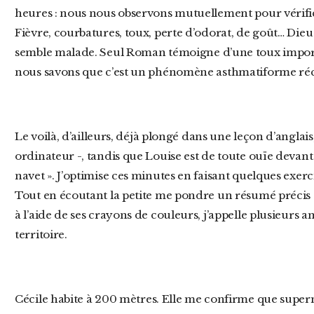
heures : nous nous observons mutuellement pour vérif
Fièvre, courbatures, toux, perte d’odorat, de goût… Die
semble malade. Seul Roman témoigne d’une toux importa
nous savons que c’est un phénomène asthmatiforme réc
Le voilà, d’ailleurs, déjà plongé dans une leçon d’anglais, près de sa mère – connectée à son
ordinateur -, tandis que Louise est de toute ouïe devant «
navet ». J’optimise ces minutes en faisant quelques exe
Tout en écoutant la petite me pondre un résumé précis d
à l’aide de ses crayons de couleurs, j’appelle plusieurs 
territoire.
Cécile habite à 200 mètres. Elle me confirme que supermarchés viennent d’être