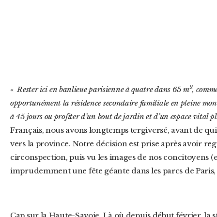
2
«
Rester ici en banlieue parisienne à quatre dans 65 m
, comme
opportunément la résidence secondaire familiale en pleine mon
à 45 jours ou profiter d’un bout de jardin et d’un espace vital pl
Français, nous avons longtemps tergiversé, avant de quit
vers la province. Notre décision est prise après avoir reg
circonspection, puis vu les images de nos concitoyens (
imprudemment une fête géante dans les parcs de Paris,
Cap sur la Haute-Savoie. Là où depuis début février, la station de ski des Contamines-