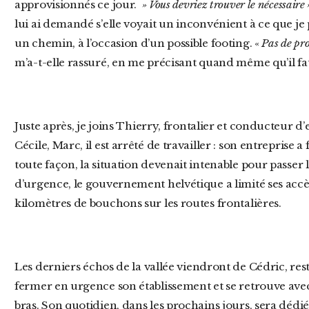
approvisionnés ce jour.
» Vous devriez trouver le nécessaire 
lui ai demandé s’elle voyait un inconvénient à ce que je
un chemin, à l’occasion d’un possible footing. «
Pas de pro
m’a-t-elle rassuré, en me précisant quand même qu’il f
Juste après, je joins Thierry, frontalier et conducteur d’engin à Genève. Comme le mari de
Cécile, Marc, il est arrêté de travailler : son entreprise
toute façon, la situation devenait intenable pour passer l
d’urgence, le gouvernement helvétique a limité ses acc
kilomètres de bouchons sur les routes frontalières.
Les derniers échos de la vallée viendront de Cédric, restaurateur et parrain de Louise. Il a dû
fermer en urgence son établissement et se retrouve avec
bras. Son quotidien, dans les prochains jours, sera dédié