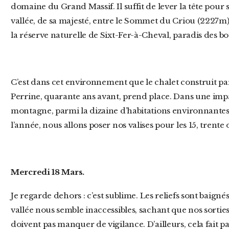
domaine du Grand Massif. Il suffit de lever la tête pour 
vallée, de sa majesté, entre le Sommet du Criou (2227m),
la réserve naturelle de Sixt-Fer-à-Cheval, paradis des b
C’est dans cet environnement que le chalet construit par le grand-père de ma compagne,
Perrine, quarante ans avant, prend place. Dans une impa
montagne, parmi la dizaine d’habitations environnante
l’année, nous allons poser nos valises pour les 15, trente
Mercredi 18 Mars.
Je regarde dehors : c’est sublime. Les reliefs sont baignés par le soleil. Mais, pour l’heure, cette
vallée nous semble inaccessibles, sachant que nos sorties
doivent pas manquer de vigilance. D’ailleurs, cela fait p