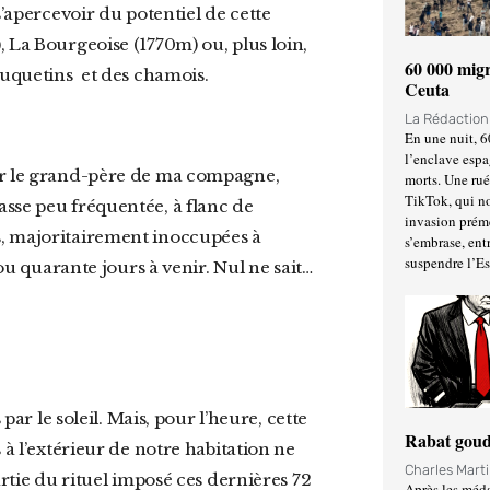
s’apercevoir du potentiel de cette
 La Bourgeoise (1770m) ou, plus loin,
60 000 migr
ouquetins et des chamois.
Ceuta
La Rédactio
En une nuit, 6
l’enclave espa
morts. Une ru
TikTok, qui no
sse peu fréquentée, à flanc de
invasion prém
s, majoritairement inoccupées à
s’embrase, entr
suspendre l’E
 ou quarante jours à venir. Nul ne sait…
Rabat goud
 à l’extérieur de notre habitation ne
Charles Mart
artie du rituel imposé ces dernières 72
Après les méda