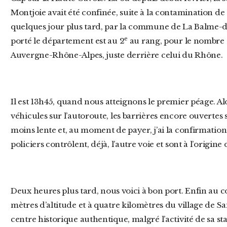
Montjoie avait été confinée, suite à la contamination de c
quelques jour plus tard, par la commune de La Balme-de-
e
porté le département est au 2
au rang, pour le nombre 
Auvergne-Rhône-Alpes, juste derrière celui du Rhône.
Il est 13h45, quand nous atteignons le premier péage. Alors qu’il n’y avait pas énormément de
véhicules sur l’autoroute, les barrières encore ouvertes so
moins lente et, au moment de payer, j’ai la confirmation 
policiers contrôlent, déjà, l’autre voie et sont à l’origin
Deux heures plus tard, nous voici à bon port. Enfin au cœur de la vallée du Giffre, à 900
mètres d’altitude et à quatre kilomètres du village de S
centre historique authentique, malgré l’activité de sa st