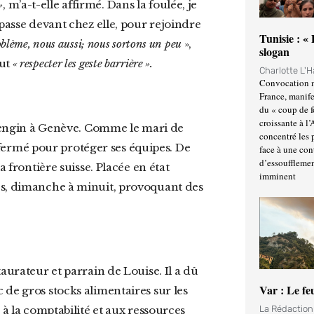
»
, m’a-t-elle affirmé. Dans la foulée, je
 passe devant chez elle, pour rejoindre
Tunisie : «
blème, nous aussi; nous sortons un peu
»,
slogan
aut
« respecter les geste barrière ».
Charlotte L'
Convocation m
France, manife
du « coup de 
croissante à l’
concentré les p
 a fermé pour protéger ses équipes. De
face à une cont
d’essoufflemen
a frontière suisse. Placée en état
imminent
ès, dimanche à minuit, provoquant des
Var : Le fe
 de gros stocks alimentaires sur les
 à la comptabilité et aux ressources
La Rédactio