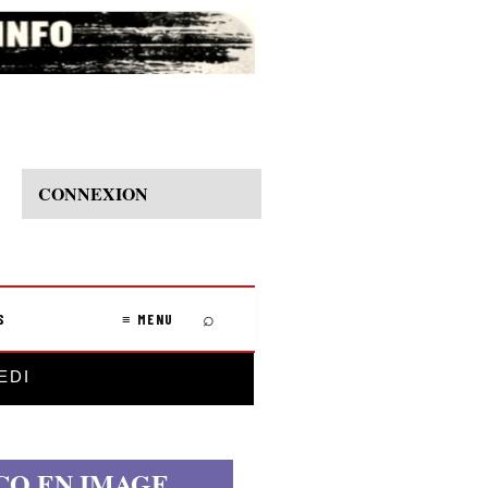
CONNEXION
⌕
S
≡ MENU
EDI
CO EN IMAGE