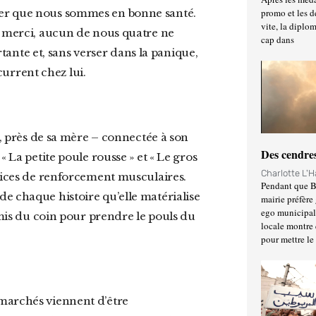
ier que nous sommes en bonne santé.
promo et les d
vite, la diplo
u merci, aucun de nous quatre ne
cap dans
nte et, sans verser dans la panique,
urrent chez lui.
Des cendres
 La petite poule rousse » et « Le gros
Charlotte L'
rcices de renforcement musculaires.
Pendant que Ba
e chaque histoire qu’elle matérialise
mairie préfère 
ego municipal 
amis du coin pour prendre le pouls du
locale montre 
pour mettre le