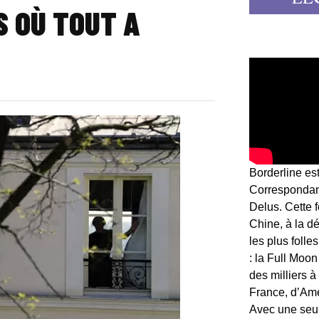
S OÙ TOUT A
Borderline es
Correspondant
Delus. Cette 
Chine, à la d
les plus folle
: la Full Moon
des milliers à
France, d’Am
Avec une seule