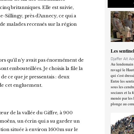
inq britanniques. Elle est suivie,
Sillingy, près d’Annecy, ce qui a
de malades recensés sur la région
Les sentine
Djaffer Ait A
Au lendemain 
nt embouteillées. Je choisis la file la
ravagé le Haut
qui s’est dress
de ce que je pressentais : deux
Entre les senti
e de cet engluement.
sous les cendr
sociaux et la 
menée par les 
plonge au cœu
amoëns, un écrin qui a su garder un
ation située à environ 1600m sur le