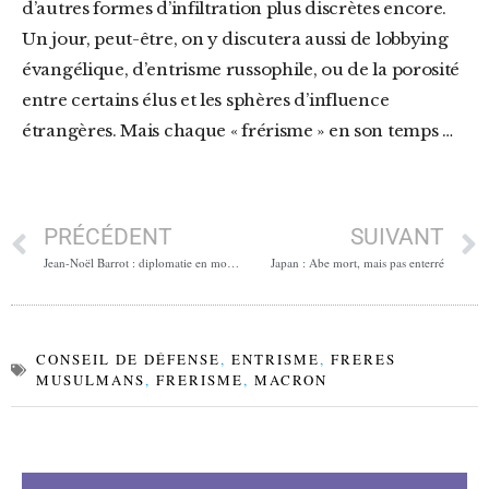
d’autres formes d’infiltration plus discrètes encore.
Un jour, peut-être, on y discutera aussi de lobbying
évangélique, d’entrisme russophile, ou de la porosité
entre certains élus et les sphères d’influence
étrangères. Mais chaque « frérisme » en son temps …
PRÉCÉDENT
SUIVANT
Jean-Noël Barrot : diplomatie en mode « terrain », mais face à des dossiers brûlants
Japan : Abe mort, mais pas enterré
CONSEIL DE DÉFENSE
,
ENTRISME
,
FRERES
MUSULMANS
,
FRERISME
,
MACRON