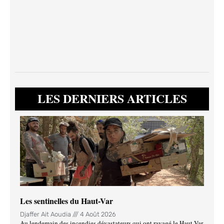
LES DERNIERS ARTICLES
Les sentinelles du Haut-Var
Djaffer Ait Aoudia
4 Août 2026
Au lendemain des incendies dévastateurs qui ont ravagé le Haut-Var,