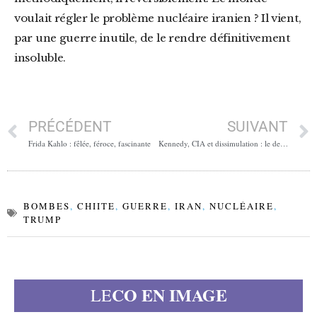
voulait régler le problème nucléaire iranien ? Il vient,
par une guerre inutile, de le rendre définitivement
insoluble.
PRÉCÉDENT
SUIVANT
Frida Kahlo : fêlée, féroce, fascinante
Kennedy, CIA et dissimulation : le dernier mensonge d’État
BOMBES
,
CHIITE
,
GUERRE
,
IRAN
,
NUCLÉAIRE
,
TRUMP
CO EN IMAGE
LE