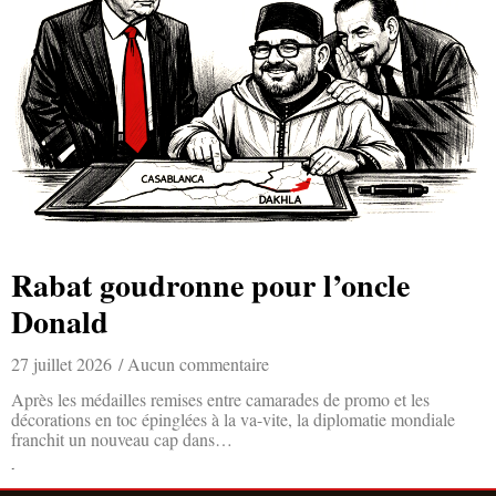
Rabat goudronne pour l’oncle
Donald
27 juillet 2026
Aucun commentaire
Après les médailles remises entre camarades de promo et les
décorations en toc épinglées à la va-vite, la diplomatie mondiale
franchit un nouveau cap dans…
Lire la suite »