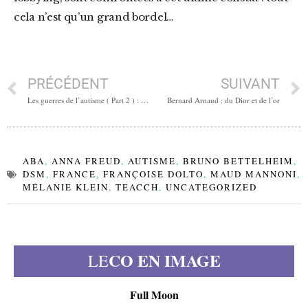
cela n’est qu’un grand bordel…
PRÉCÉDENT
SUIVANT
Les guerres de l’autisme ( Part 2 ) : Asperger, de l’icône à l’assassin
Bernard Arnaud : du Dior et de l’or
ABA
,
ANNA FREUD
,
AUTISME
,
BRUNO BETTELHEIM
,
DSM
,
FRANCE
,
FRANÇOISE DOLTO
,
MAUD MANNONI
,
MÉLANIE KLEIN
,
TEACCH
,
UNCATEGORIZED
CO EN IMAGE
LE
Full Moon