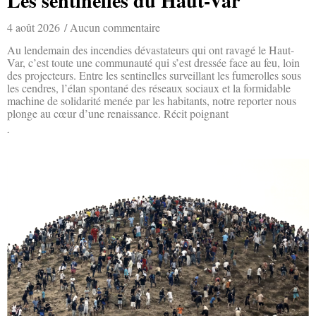
Les sentinelles du Haut-Var
4 août 2026
Aucun commentaire
Au lendemain des incendies dévastateurs qui ont ravagé le Haut-
Var, c’est toute une communauté qui s’est dressée face au feu, loin
des projecteurs. Entre les sentinelles surveillant les fumerolles sous
les cendres, l’élan spontané des réseaux sociaux et la formidable
machine de solidarité menée par les habitants, notre reporter nous
plonge au cœur d’une renaissance. Récit poignant
Lire la suite »