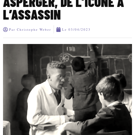
ASPERGER, DE L’ICÔNE À
L’ASSASSIN
Par
Christophe Weber
Le
03/04/2023