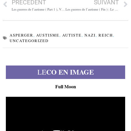
PRÉCÉDENT
SUIVANT
Les guerres de l’autisme ( Part 1 ), Victor, « l’enfant sauvage »
Les guerres de l’autisme ( Fin ) : Le grand bordel !
ASPERGER
,
AUSTISME
,
AUTISTE
,
NAZI
,
REICH
,
UNCATEGORIZED
CO EN IMAGE
LE
Full Moon