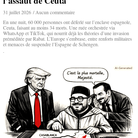
l’assaut de Ceuta
31 juillet 2026
Aucun commentaire
En une nuit, 60 000 personnes ont déferlé sur l’enclave espagnole,
Ceuta, faisant au moins 34 morts. Une ruée orchestrée via
WhatsApp et TikTok, qui nourrit déjà les théories d’une invasion
préméditée par Rabat. L’Europe s’embrase, entre renforts militaires
et menaces de suspendre l’Espagne de Schengen.
Lire la suite »