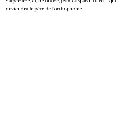
Salpêtrière, et, de l’autre, Jean Gaspard Ittard – qui
deviendra le père de l’orthophonie.