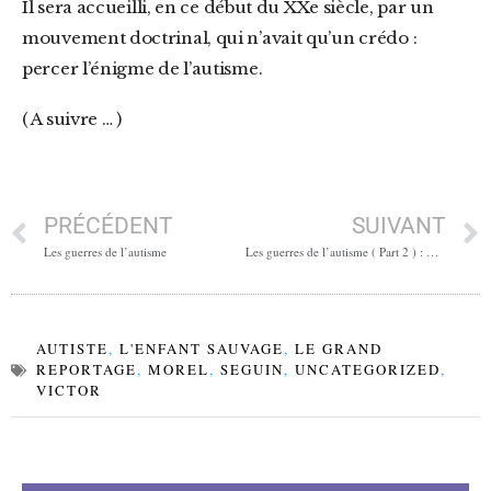
Il sera accueilli, en ce début du XXe siècle, par un
mouvement doctrinal, qui n’avait qu’un crédo :
percer l’énigme de l’autisme.
( A suivre … )
PRÉCÉDENT
SUIVANT
Les guerres de l’autisme
Les guerres de l’autisme ( Part 2 ) : Asperger, de l’icône à l’assassin
AUTISTE
,
L'ENFANT SAUVAGE
,
LE GRAND
REPORTAGE
,
MOREL
,
SEGUIN
,
UNCATEGORIZED
,
VICTOR