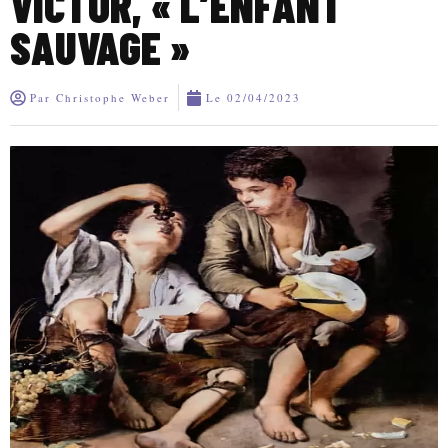
VICTOR, « L’ENFANT
SAUVAGE »
Par
Christophe Weber
Le
02/04/2023