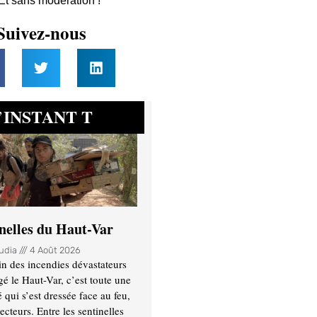
 Et sans modération !
Suivez-nous
INSTANT T
’
inelles du Haut-Var
oudia
4 Août 2026
n des incendies dévastateurs
gé le Haut-Var, c’est toute une
ui s’est dressée face au feu,
ecteurs. Entre les sentinelles