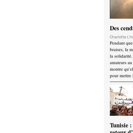
Des cendr
Charlotte L'
Pendant que 
braises, la 
la solidarité
amateurs au f
montre qu’el
pour mettre 
Tunisie :
retour d