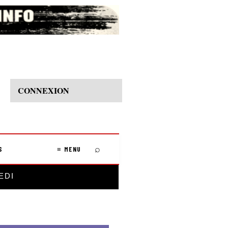
CONNEXION
⌕
S
≡ MENU
EDI