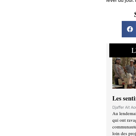
lever du jour.
L
Les sent
Djaffer Ait A
Au lendemai
qui ont rava
communauté q
loin des proj