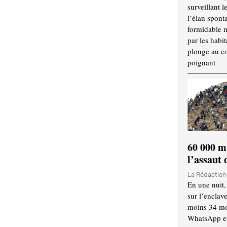
surveillant l
l’élan spont
formidable 
par les habit
plonge au cœ
poignant
60 000 m
l’assaut
La Rédactio
En une nuit,
sur l’enclav
moins 34 mor
WhatsApp et 