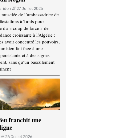
Haridon
27 Juillet 2026
 musclée de l’ambassadrice de
festations à Tunis pour
re du « coup de force » de
ance croissante à l’Algérie :
ès avoir concentré les pouvoirs,
tunisien fait face à une
persistante et à des signes
ment, sans qu’un basculement
minent
feu franchit une
ligne
n
26 Juillet 2026