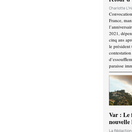
Charlotte L'
Convocation
France, mani
l’anniversai
2021, dépend
cinq ans apr
le président 
contestation 
d’essouffle
paraisse im
Var : Le 
nouvelle 
La Rédactio