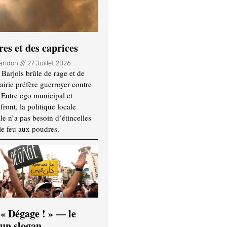
es et des caprices
Haridon
27 Juillet 2026
Barjols brûle de rage et de
mairie préfère guerroyer contre
. Entre ego municipal et
ront, la politique locale
le n’a pas besoin d’étincelles
le feu aux poudres.
 « Dégage ! » — le
’un slogan