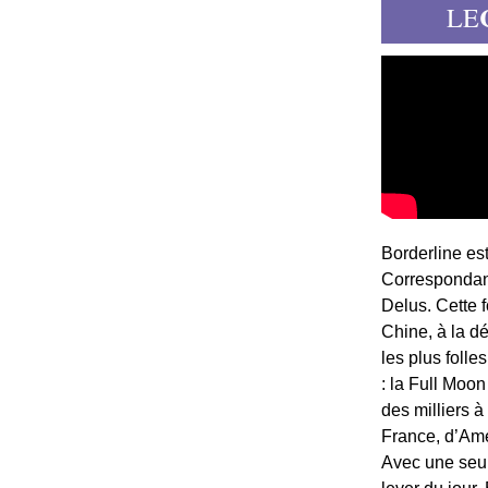
LE
Borderline es
Correspondant
Delus. Cette 
Chine, à la d
les plus folle
: la Full Moon
des milliers à
France, d’Am
Avec une seule