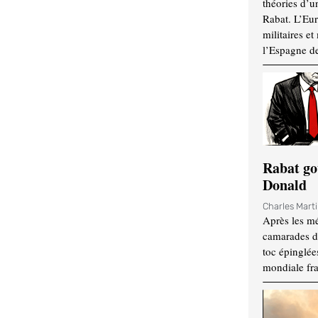
théories d’u
Rabat. L’Eur
militaires e
l’Espagne d
Rabat go
Donald
Charles Mart
Après les mé
camarades d
toc épinglées
mondiale fr