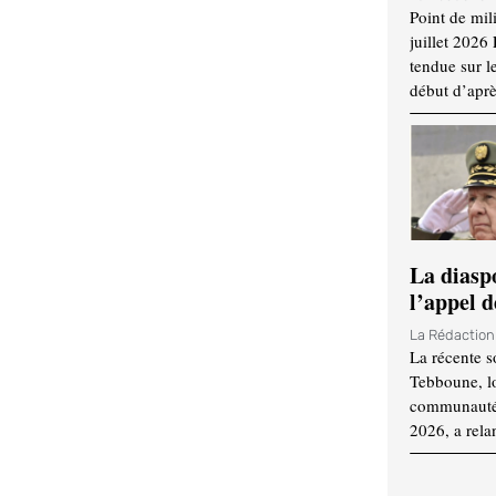
Point de mil
juillet 2026
tendue sur l
début d’aprè
La diasp
l’appel d
La Rédactio
La récente s
Tebboune, lo
communauté n
2026, a rela