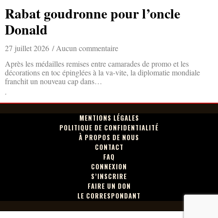
Rabat goudronne pour l’oncle
Donald
27 juillet 2026
Aucun commentaire
Après les médailles remises entre camarades de promo et les
décorations en toc épinglées à la va-vite, la diplomatie mondiale
franchit un nouveau cap dans…
Lire la suite »
MENTIONS LÉGALES
POLITIQUE DE CONFIDENTIALITÉ
À PROPOS DE NOUS
CONTACT
FAQ
CONNEXION
S’INSCRIRE
FAIRE UN DON
LE CORRESPONDANT