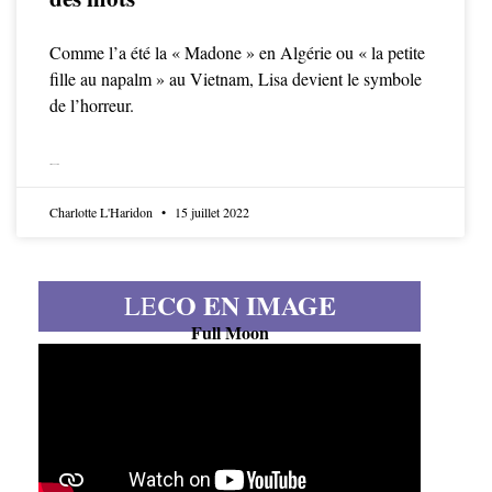
Comme l’a été la « Madone » en Algérie ou « la petite
fille au napalm » au Vietnam, Lisa devient le symbole
de l’horreur.
LIRE LA SUITE
Charlotte L'Haridon
15 juillet 2022
CO EN IMAGE
LE
Full Moon