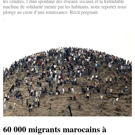
les cendres, l’élan spontané des réseaux sociaux et la formidable
machine de solidarité menée par les habitants, notre reporter nous
plonge au cœur d’une renaissance. Récit poignant
Lire la suite »
60 000 migrants marocains à