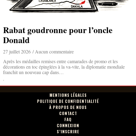
Rabat goudronne pour l’oncle
Donald
27 juillet 2026
Aucun commentaire
Après les médailles remises entre camarades de promo et les
décorations en toc épinglées à la va-vite, la diplomatie mondiale
franchit un nouveau cap dans…
Lire la suite »
MENTIONS LÉGALES
POLITIQUE DE CONFIDENTIALITÉ
À PROPOS DE NOUS
CONTACT
FAQ
CONNEXION
S’INSCRIRE