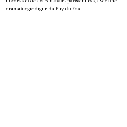
hordes » et de « bacchanales parisiennes », avec une
dramaturgie digne du Puy du Fou.