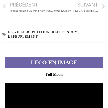
PRÉCÉDENT
SUIVANT
Poutine monte d’un cran : Kiev frappée en plein cœur du pouvoir
Umar Krumlev : « Le CIO a sacrifié la sécurité des athlètes »
DE VILLIER
,
PETITION
,
REFERENDUM
,
REPEUPLEMENT
CO EN IMAGE
LE
Full Moon