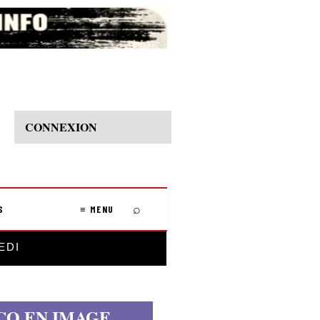
CONNEXION
⌕
S
≡ MENU
EDI
CO EN IMAGE