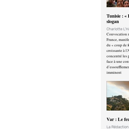
Tunisie : «
slogan
Charlotte L'
Convocation m
France, manife
du « coup de 
croissante à l’
concentré les p
face à une cont
d’essoufflemen
imminent
Var : Le fe
La Rédactio