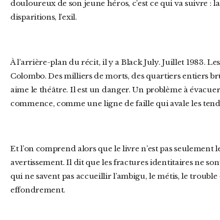
douloureux de son jeune héros, c’est ce qui va suivre : la
disparitions, l’exil.
À l’arrière-plan du récit, il y a Black July. Juillet 1983. Les émeutes anti-tamoules éclatent à
Colombo. Des milliers de morts, des quartiers entiers brû
aime le théâtre. Il est un danger. Un problème à évacuer
commence, comme une ligne de faille qui avale les tendr
Et l’on comprend alors que le livre n’est pas seulement le récit d’un éveil. C’est un
avertissement. Il dit que les fractures identitaires ne son
qui ne savent pas accueillir l’ambigu, le métis, le troubl
effondrement.