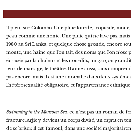
Il pleut sur Colombo. Une pluie lourde, tropicale, moite, qui ne rafraîchit rien, qui colle à la
peau comme une honte. Une pluie qui ne lave pas, mais 
1980 au Sri Lanka, et quelque chose gronde, encore sou
monte, une haine que l’on tait, des noms que l’on n’ose 
écrasée par la chaleur et les non-dits, un garçon grandit. I
jeux de mariage, le théâtre. Il aime aussi, sans comprend
pas encore, mais il est une anomalie dans deux systèmes
l’hétérosexualité obligatoire, et l’appartenance ethnique
Swimming in the Monsoon Sea
, ce n’est pas un roman de f
fracture. Arjie y devient un corps divisé, un esprit en t
de se briser. Il est Tamoul, dans une société majoritaire