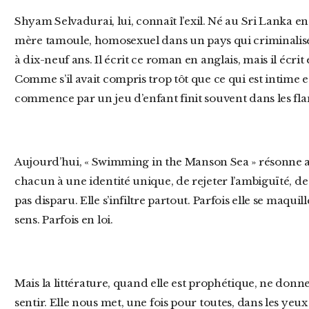
Shyam Selvadurai, lui, connaît l’exil. Né au Sri Lanka en 1965, fils d’un père cinghalais et d’une
mère tamoule, homosexuel dans un pays qui criminalise le
à dix-neuf ans. Il écrit ce roman en anglais, mais il écri
Comme s’il avait compris trop tôt que ce qui est intime es
commence par un jeu d’enfant finit souvent dans les fl
Aujourd’hui, « Swimming in the Manson Sea » résonne avec force. Car la tentation d’assigner
chacun à une identité unique, de rejeter l’ambiguïté, de
pas disparu. Elle s’infiltre partout. Parfois elle se maquil
sens. Parfois en loi.
Mais la littérature, quand elle est prophétique, ne donne pas de leçon. Elle montre. Elle fait
sentir. Elle nous met, une fois pour toutes, dans les ye