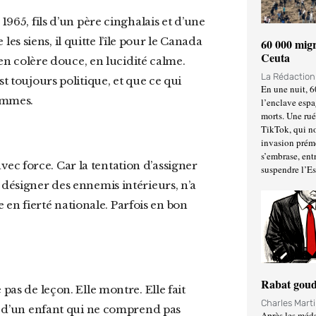
s siens, il quitte l’île pour le Canada
60 000 migr
Ceuta
t en colère douce, en lucidité calme.
La Rédactio
t toujours politique, et que ce qui
En une nuit, 6
ammes.
l’enclave espa
morts. Une ru
TikTok, qui no
invasion prém
s’embrase, entr
suspendre l’E
 désigner des ennemis intérieurs, n’a
le en fierté nationale. Parfois en bon
Rabat goud
Charles Mart
ux d’un enfant qui ne comprend pas
Après les méda