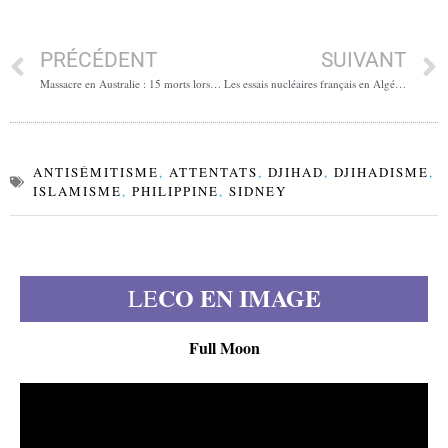
PRÉCÉDENT
SUIVANT
Massacre en Australie : 15 morts lors d’un attentat
Les essais nucléaires français en Algérie (1960-1966)
ANTISÉMITISME
,
ATTENTATS
,
DJIHAD
,
DJIHADISME
,
ISLAMISME
,
PHILIPPINE
,
SIDNEY
CO EN IMAGE
LE
Full Moon