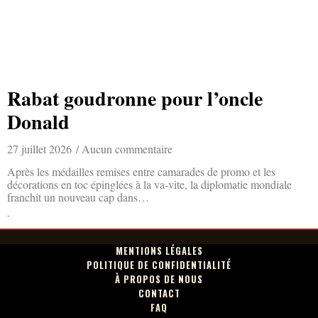
Rabat goudronne pour l’oncle
Donald
27 juillet 2026
Aucun commentaire
Après les médailles remises entre camarades de promo et les
décorations en toc épinglées à la va-vite, la diplomatie mondiale
franchit un nouveau cap dans…
Lire la suite »
MENTIONS LÉGALES
POLITIQUE DE CONFIDENTIALITÉ
À PROPOS DE NOUS
CONTACT
FAQ