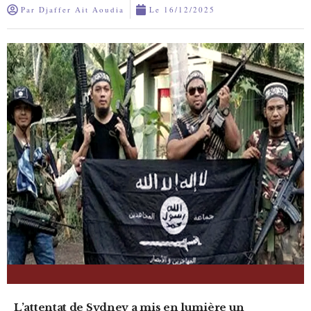
Par
Djaffer Ait Aoudia
Le
16/12/2025
L’attentat de Sydney a mis en lumière un