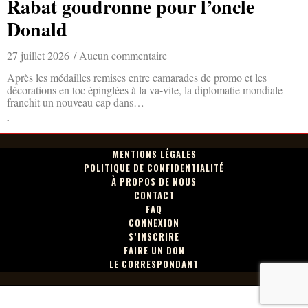
Rabat goudronne pour l’oncle
Donald
27 juillet 2026
Aucun commentaire
Après les médailles remises entre camarades de promo et les
décorations en toc épinglées à la va-vite, la diplomatie mondiale
franchit un nouveau cap dans…
Lire la suite »
MENTIONS LÉGALES
POLITIQUE DE CONFIDENTIALITÉ
À PROPOS DE NOUS
CONTACT
FAQ
CONNEXION
S’INSCRIRE
FAIRE UN DON
LE CORRESPONDANT