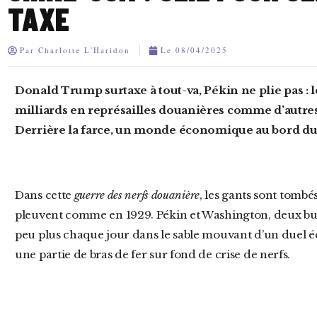
TAXE
Par
Charlotte L'Haridon
Le
08/04/2025
Donald Trump surtaxe à tout-va, Pékin ne plie pas : les deux géants s’envoient des
milliards en représailles douanières comme d’autres
Derrière la farce, un monde économique au bord du 
Dans cette
guerre des nerfs douanière
, les gants sont tombés
pleuvent comme en 1929. Pékin et Washington, deux bull
peu plus chaque jour dans le sable mouvant d’un duel é
une partie de bras de fer sur fond de crise de nerfs.