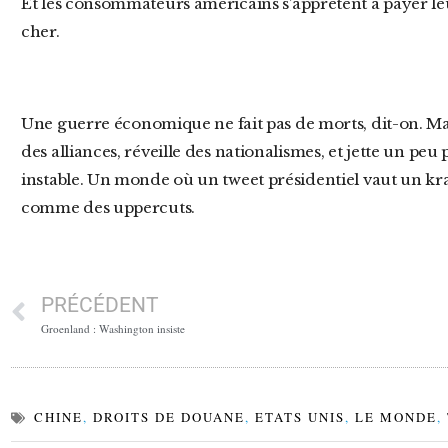
Et les consommateurs américains s’apprêtent à payer leu
cher.
Une guerre économique ne fait pas de morts, dit-on. Mais elle ruine des industries, assèche
des alliances, réveille des nationalismes, et jette un pe
instable. Un monde où un tweet présidentiel vaut un kra
comme des uppercuts.
PRÉCÉDENT
Groenland : Washington insiste
CHINE
,
DROITS DE DOUANE
,
ETATS UNIS
,
LE MONDE
,