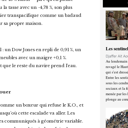
 la tasse avec un -4,78 %, son plus
rasier transpacifique comme un badaud
ur sa propre maison.
Les sentine
Djaffer Ait A
 meubles avec un maigre +0,1 %.
Au lendemain 
 que le reste du navire prend l’eau.
ravagé le Haut
qui s’est dress
Entre les senti
sous les cendr
sociaux et la 
jouer
menée par les 
plonge au cœu
jusqu’où cette escalade va aller. Les
 des communiqués à géométrie variable.