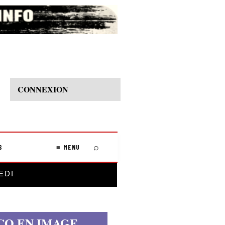
CONNEXION
⌕
S
≡ MENU
EDI
CO EN IMAGE