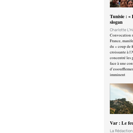
Tunisie : «
slogan
Charlotte L'
Convocation m
France, manife
du « coup de 
croissante à l’
concentré les p
face à une cont
d’essoufflemen
imminent
Var : Le fe
La Rédactio