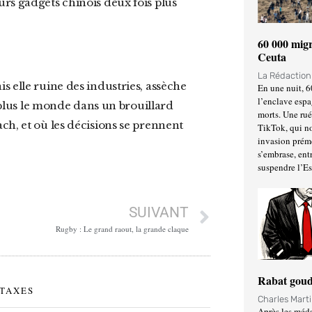
rs gadgets chinois deux fois plus
60 000 migr
Ceuta
La Rédactio
En une nuit, 6
l’enclave espa
u plus le monde dans un brouillard
morts. Une ru
ch, et où les décisions se prennent
TikTok, qui no
invasion prém
s’embrase, entr
suspendre l’E
SUIVANT
Rugby : Le grand raout, la grande claque
Rabat goud
TAXES
Charles Mart
Après les méda