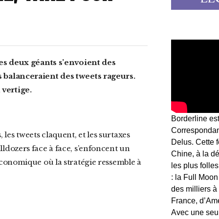
 balanceraient des tweets rageurs.
vertige.
Borderline es
Correspondant
, les tweets claquent, et les surtaxes
Delus. Cette 
dozers face à face, s’enfoncent un
Chine, à la d
conomique où la stratégie ressemble à
les plus folle
: la Full Moon
des milliers à
France, d’Am
Avec une seule