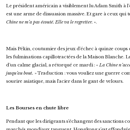
Le président américain a visiblement lu Adam Smith à l’envers : pour lui, le protectionnisme
est une arme de dissuasion massive. Et gare à ceux qui te
Chine ne m’a pas écouté. Elle va le regretter.
».
Mais Pékin, coutumier des jeux d’échec à quinze coups d’avance, ne compte pas plier devant
les fulminations capillotractées de la Maison Blanche.
d’un calme glacial, a rétorqué ce mardi : «
La Chine n’acc
jusqu’au bout.
» Traduction : vous vouliez une guerre comme
sourire asiatique, mais l’acier dans le gant de velours.
Les Bourses en chute libre
Pendant que les dirigeants s’échangent des sanctions comme des cartes Pokémon, les
marchés mondiaux tanguent. Hongkong s’est effondrée d