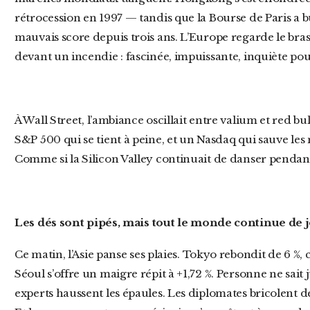
rétrocession en 1997 — tandis que la Bourse de Paris a bu
mauvais score depuis trois ans. L’Europe regarde le b
devant un incendie : fascinée, impuissante, inquiète po
À Wall Street, l’ambiance oscillait entre valium et red bull : un Dow Jones en repli de 0,91 %, un
S&P 500 qui se tient à peine, et un Nasdaq qui sauve les
Comme si la Silicon Valley continuait de danser pendant
Les dés sont pipés, mais tout le monde continue de 
Ce matin, l’Asie panse ses plaies. Tokyo rebondit de 6 %, comme un boxeur qui refuse le K.O., et
Séoul s’offre un maigre répit à +1,72 %. Personne ne sait 
experts haussent les épaules. Les diplomates bricolent