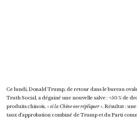
Ce lundi, Donald Trump, de retour dans le bureau ovale et plus majuscule que jamais sur
Truth Social, a dégainé une nouvelle salve : +50 % de d
produits chinois, «
si la Chine ose répliquer
». Résultat : une
taux d’approbation combiné de Trump et du Parti comm