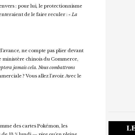
nteraient de le faire reculer : «
La
 Le ministère chinois du Commerce,
eptera jamais cela. Nous combattrons
rciale ? Vous allez l’avoir. Avec le
L
e 13 % lundi — pire qu’en pleine