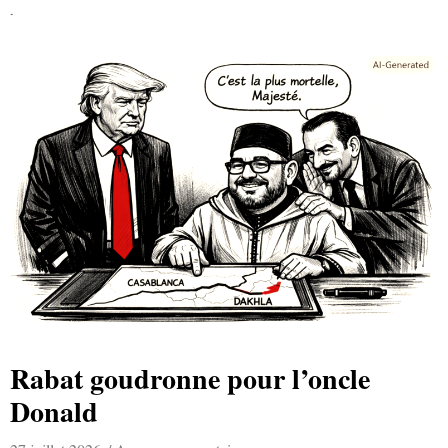
Lire la suite »
Rabat goudronne pour l’oncle
Donald