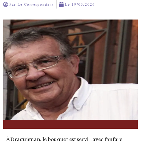
Par
Le Correspondant
Le
19/03/2026
À Draguignan, le bouquet est servi… avec fanfare