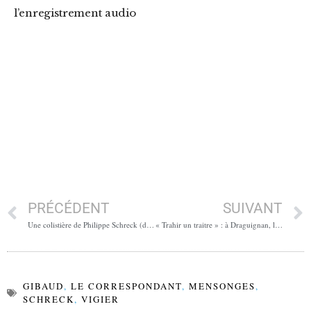
l’enregistrement audio
PRÉCÉDENT
SUIVANT
Une colistière de Philippe Schreck (député RN) avait détourné 55 000 Euros
« Trahir un traitre » : à Draguignan, la liste Schreck-Gibaud se déchire en public
GIBAUD
,
LE CORRESPONDANT
,
MENSONGES
,
SCHRECK
,
VIGIER